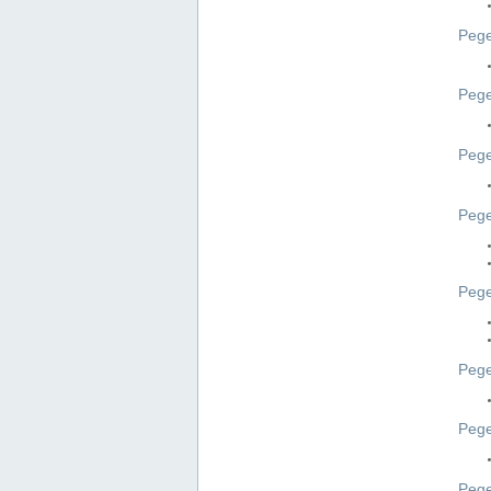
Pege
Pege
Peg
Pege
Pege
Pege
Pege
Peg