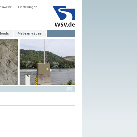
hinweise
Einstellungen
loads
Webservices