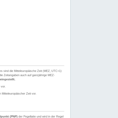
ies sind die Mitteleuropäische Zeit (MEZ, UTC+1)
ie Zeitangaben auch auf ganzjährige MEZ-
ingestellt.
 vor.
 Mitteleuropäischer Zeit vor.
lpunkt (PNP)
der Pegellatte und wird in der Regel