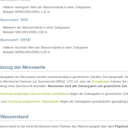
mittlerer niedrigster Wert der Wasserstände in einer Zeitspanne
Beispiel: MNW(1991/2000) 1,22 m
lkennwert: MW
Mittelwert der Wasserstände in einer Zeitspanne
Beispiel: MN(1991/2000) 3,00 m
elkennwert: MHW
mittlerer höchster Wert der Wasserstände in einer Zeitspanne
Beispiel: MHW(1991/2000) 6,00 m
tbezug der Messwerte
itangaben der Messwerte werden standardmäßig in gesetzlicher (lokaler) Zeit dargestellt. D
em Wechsel im Sommer zur Sommerzeit (MESZ, UTC+2). über die
Einstellungen
können Sie d
ellung ohne Sommerzeit einstellen.
Momentan sind alle Zeitangaben auf gesetzliche Zeit e
Download langfristiger Wasserstände und Abflüsse
liegen die Zeitangaben in gesetzlicher Zeit
n zum
Download angebotenen Tagesdateien
liegen die Zeitangaben grundsätzlich ganzjährig in
 Wasserstand
asserstand ist der lotrechte Abstand eines Punktes des Wasserspiegels über dem
Pegelnul