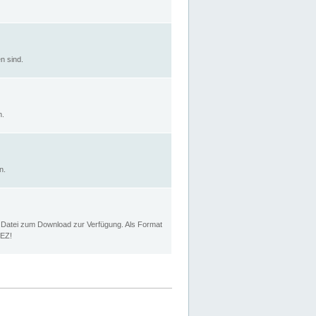
n sind.
n.
n.
p Datei zum Download zur Verfügung. Als Format
MEZ!