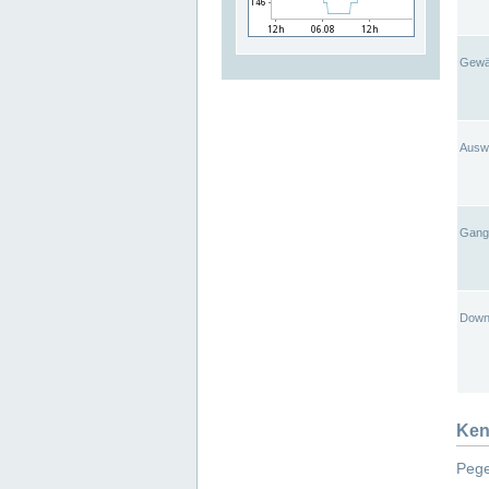
Gewä
Ausw
Gangl
Down
Ken
Pege