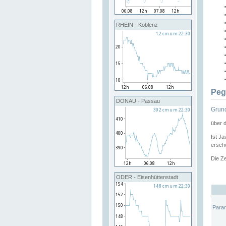
RHEIN - Koblenz
Peg
DONAU - Passau
Grund
über 
Ist Ja
ersche
Die Ze
ODER - Eisenhüttenstadt
Para