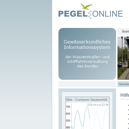
Start
Newsle
Hilf
Elbe - Cuxhaven Steubenhöft