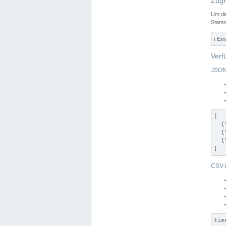
Zugr
Um di
Stamm
ℹ️ Ei
Verf
JSON
[

  {
  {
  {
]
CSV-
tim