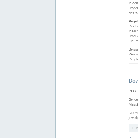
in Ze
umgeb
des W
Pegel
Der P
in Me
unter
Die Pe
Beisp
Wasse
Pegeln
Dow
PEGEL
Bei d
Messf
Die M
jeweil
ℹ️ F