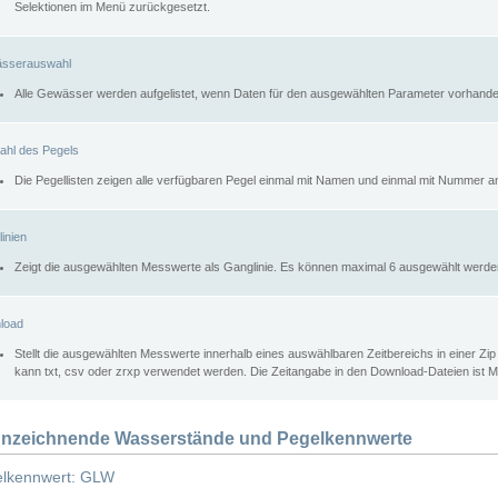
Selektionen im Menü zurückgesetzt.
sserauswahl
Alle Gewässer werden aufgelistet, wenn Daten für den ausgewählten Parameter vorhande
ahl des Pegels
Die Pegellisten zeigen alle verfügbaren Pegel einmal mit Namen und einmal mit Nummer a
inien
Zeigt die ausgewählten Messwerte als Ganglinie. Es können maximal 6 ausgewählt werde
load
Stellt die ausgewählten Messwerte innerhalb eines auswählbaren Zeitbereichs in einer Zi
kann txt, csv oder zrxp verwendet werden. Die Zeitangabe in den Download-Dateien ist 
nzeichnende Wasserstände und Pegelkennwerte
lkennwert: GLW