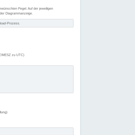
wünschten Pegel. Auf der jeweiligen
 der Diagrammanzeige.
load-Prozess.
MEZ/MESZ zu UTC)
lung)