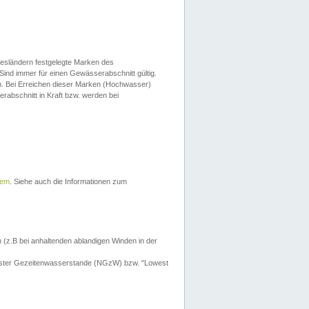
esländern festgelegte Marken des
Sind immer für einen Gewässerabschnitt gültig.
. Bei Erreichen dieser Marken (Hochwasser)
erabschnitt in Kraft bzw. werden bei
tem
. Siehe auch die Informationen zum
 (z.B bei anhaltenden ablandigen Winden in der
drigster Gezeitenwasserstande (NGzW) bzw. "Lowest