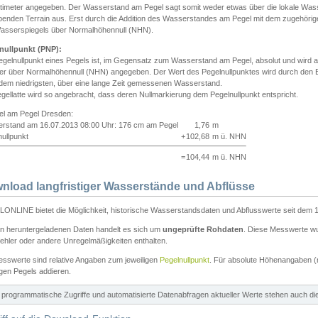
ntimeter angegeben. Der Wasserstand am Pegel sagt somit weder etwas über die lokale Wa
enden Terrain aus. Erst durch die Addition des Wasserstandes am Pegel mit dem zugehörig
asserspiegels über Normalhöhennull (NHN).
nullpunkt (PNP):
egelnullpunkt eines Pegels ist, im Gegensatz zum Wasserstand am Pegel, absolut und wir
ter über Normalhöhennull (NHN) angegeben. Der Wert des Pegelnullpunktes wird durch den Bet
 dem niedrigsten, über eine lange Zeit gemessenen Wasserstand.
gellatte wird so angebracht, dass deren Nullmarkierung dem Pegelnullpunkt entspricht.
iel am Pegel Dresden:
rstand am 16.07.2013 08:00 Uhr: 176 cm am Pegel
1,76
m
ullpunkt
+
102,68
m ü. NHN
=
104,44
m ü. NHN
nload langfristiger Wasserstände und Abflüsse
ONLINE bietet die Möglichkeit, historische Wasserstandsdaten und Abflusswerte seit dem 1
en heruntergeladenen Daten handelt es sich um
ungeprüfte Rohdaten
. Diese Messwerte wur
ehler oder andere Unregelmäßigkeiten enthalten.
esswerte sind relative Angaben zum jeweiligen
Pegelnullpunkt
. Für absolute Höhenangaben 
igen Pegels addieren.
ür programmatische Zugriffe und automatisierte Datenabfragen aktueller Werte stehen auch d