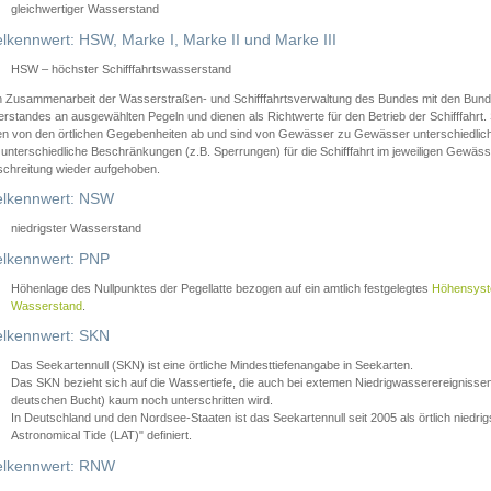
gleichwertiger Wasserstand
lkennwert: HSW, Marke I, Marke II und Marke III
HSW – höchster Schifffahrtswasserstand
in Zusammenarbeit der Wasserstraßen- und Schifffahrtsverwaltung des Bundes mit den Bund
standes an ausgewählten Pegeln und dienen als Richtwerte für den Betrieb der Schifffahrt. 
n von den örtlichen Gegebenheiten ab und sind von Gewässer zu Gewässer unterschiedlich
 unterschiedliche Beschränkungen (z.B. Sperrungen) für die Schifffahrt im jeweiligen Gewäss
schreitung wieder aufgehoben.
lkennwert: NSW
niedrigster Wasserstand
lkennwert: PNP
Höhenlage des Nullpunktes der Pegellatte bezogen auf ein amtlich festgelegtes
Höhensys
Wasserstand
.
lkennwert: SKN
Das Seekartennull (SKN) ist eine örtliche Mindesttiefenangabe in Seekarten.
Das SKN bezieht sich auf die Wassertiefe, die auch bei extemen Niedrigwasserereignissen
deutschen Bucht) kaum noch unterschritten wird.
In Deutschland und den Nordsee-Staaten ist das Seekartennull seit 2005 als örtlich nie
Astronomical Tide (LAT)" definiert.
lkennwert: RNW