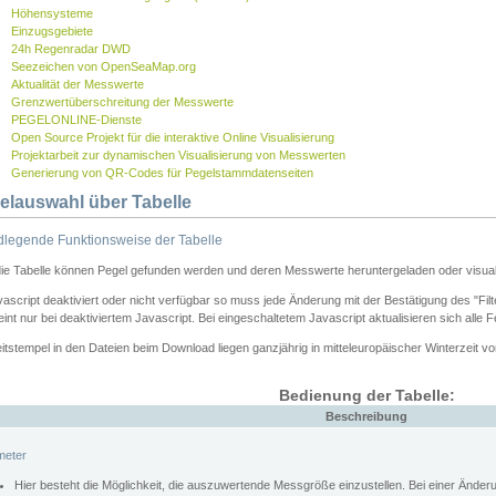
Höhensysteme
Einzugsgebiete
24h Regenradar DWD
Seezeichen von OpenSeaMap.org
Aktualität der Messwerte
Grenzwertüberschreitung der Messwerte
PEGELONLINE-Dienste
Open Source Projekt für die interaktive Online Visualisierung
Projektarbeit zur dynamischen Visualisierung von Messwerten
Generierung von QR-Codes für Pegelstammdatenseiten
elauswahl über Tabelle
legende Funktionsweise der Tabelle
die Tabelle können Pegel gefunden werden und deren Messwerte heruntergeladen oder visuali
vascript deaktiviert oder nicht verfügbar so muss jede Änderung mit der Bestätigung des "Filt
int nur bei deaktiviertem Javascript. Bei eingeschaltetem Javascript aktualisieren sich alle 
itstempel in den Dateien beim Download liegen ganzjährig in mitteleuropäischer Winterzeit vo
Bedienung der Tabelle:
Beschreibung
meter
Hier besteht die Möglichkeit, die auszuwertende Messgröße einzustellen. Bei einer Ände