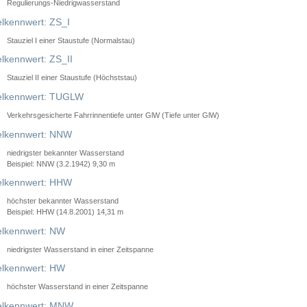
Regulierungs-Niedrigwasserstand
lkennwert: ZS_I
Stauziel I einer Staustufe (Normalstau)
lkennwert: ZS_II
Stauziel II einer Staustufe (Höchststau)
elkennwert: TUGLW
Verkehrsgesicherte Fahrrinnentiefe unter GlW (Tiefe unter GlW)
lkennwert: NNW
niedrigster bekannter Wasserstand
Beispiel: NNW (3.2.1942) 9,30 m
lkennwert: HHW
höchster bekannter Wasserstand
Beispiel: HHW (14.8.2001) 14,31 m
lkennwert: NW
niedrigster Wasserstand in einer Zeitspanne
lkennwert: HW
höchster Wasserstand in einer Zeitspanne
elkennwert: MNW