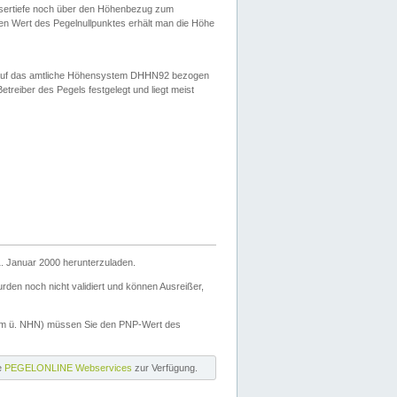
ssertiefe noch über den Höhenbezug zum
en Wert des Pegelnullpunktes erhält man die Höhe
d auf das amtliche Höhensystem DHHN92 bezogen
reiber des Pegels festgelegt und liegt meist
. Januar 2000 herunterzuladen.
den noch nicht validiert und können Ausreißer,
(m ü. NHN) müssen Sie den PNP-Wert des
ie
PEGELONLINE Webservices
zur Verfügung.