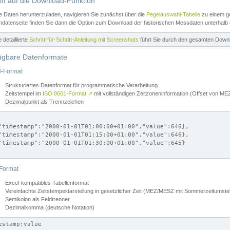
iff auf die Download-Funktion
e Daten herunterzuladen, navigieren Sie zunächst über die
Pegelauswahl-Tabelle
zu einem ge
datenseite finden Sie dann die Option zum Download der historischen Messdaten unterhalb
ne detaillierte
Schritt-für-Schritt-Anleitung mit Screenshots
führt Sie durch den gesamten Down
ügbare Datenformate
-Format
Strukturiertes Datenformat für programmatische Verarbeitung
Zeitstempel im
ISO 8601-Format
↗
mit vollständigen Zeitzoneninformation (Offset von 
Dezimalpunkt als Trennzeichen
"timestamp":"2000-01-01T01:00:00+01:00","value":646},

"timestamp":"2000-01-01T01:15:00+01:00","value":646},

"timestamp":"2000-01-01T01:30:00+01:00","value":645}

Format
Excel-kompatibles Tabellenformat
Vereinfachte Zeitstempeldarstellung in gesetzlicher Zeit (MEZ/MESZ mit Sommerzeitumstel
Semikolon als Feldtrenner
Dezimalkomma (deutsche Notation)
estamp;value
