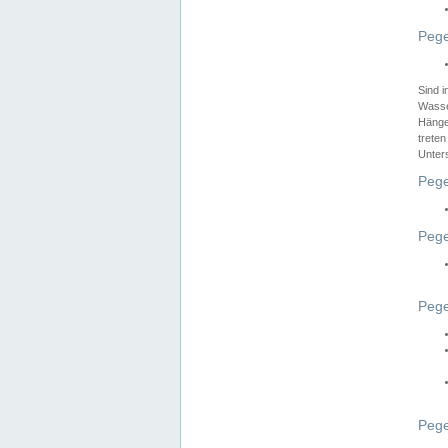
Pege
Sind 
Wasser
Hänge
treten
Unter
Pege
Pege
Pege
Pege