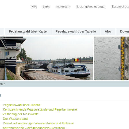
Hilfe
Links
Impressum
Nutzungsbedingungen
Datenschutz
Pegelauswahl über Karte
Pegelauswahl über Tabelle
Abo
Down
tter
e
Pegelauswahl über Tabelle
Kennzeichnende Wasserstände und Pegelkennwerte
Zeitbezug der Messwerte
Der Wasserstand
Download langfristiger Wasserstände und Abflüsse
Astronomische Gezeitenganglinie (Astrotide)