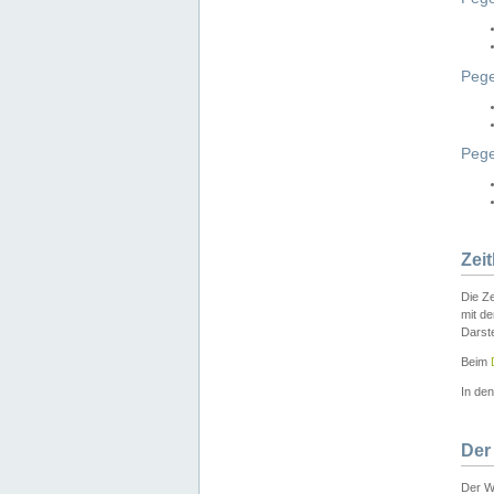
Pege
Peg
Zei
Die Ze
mit d
Darst
Beim
In de
Der
Der W