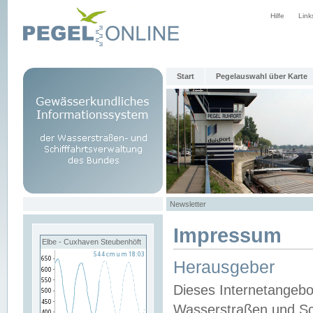
Hilfe
Link
Start
Pegelauswahl über Karte
Newsletter
Impressum
Elbe - Cuxhaven Steubenhöft
Herausgeber
Dieses Internetangebo
Wasserstraßen und Sch