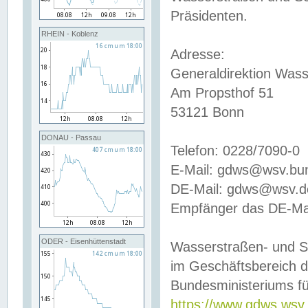
Präsidenten.
RHEIN - Koblenz
Adresse:
Generaldirektion Wass
Am Propsthof 51
53121 Bonn
DONAU - Passau
Telefon: 0228/7090-0
E-Mail: gdws@wsv.bu
DE-Mail: gdws@wsv.de-
Empfänger das DE-Mai
ODER - Eisenhüttenstadt
Wasserstraßen- und S
im Geschäftsbereich 
Bundesministeriums fü
https://www.gdws.wsv