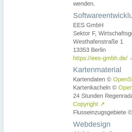
wenden.
Softwareentwickl
EES GmbH
Sektor F, Wirtschafts
Westhafenstraße 1
13353 Berlin
https://ees-gmbh.de/
Kartenmaterial
Kartendaten ©
OpenS
Kartenkacheln ©
Ope
24 Stunden Regenrad
Copyright
↗
Flusseinzugsgebiete 
Webdesign