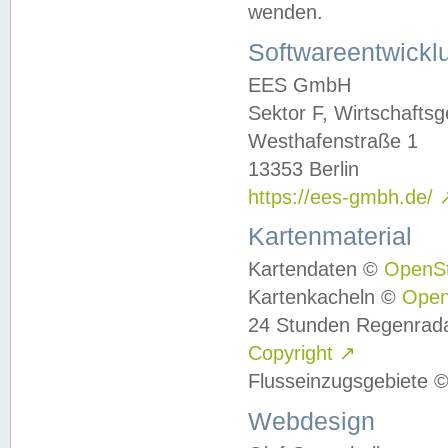
wenden.
Softwareentwickl
EES GmbH
Sektor F, Wirtschafts
Westhafenstraße 1
13353 Berlin
https://ees-gmbh.de/
Kartenmaterial
Kartendaten ©
OpenS
Kartenkacheln ©
Ope
24 Stunden Regenrad
Copyright
↗
Flusseinzugsgebiete 
Webdesign