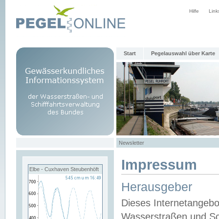
Hilfe
Link
Start
Pegelauswahl über Karte
Newsletter
Impressum
Elbe - Cuxhaven Steubenhöft
Herausgeber
Dieses Internetangebo
Wasserstraßen und Sch