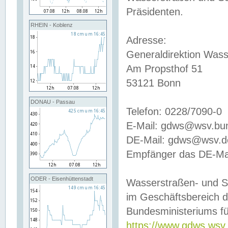
Präsidenten.
RHEIN - Koblenz
Adresse:
Generaldirektion Wass
Am Propsthof 51
53121 Bonn
DONAU - Passau
Telefon: 0228/7090-0
E-Mail: gdws@wsv.bu
DE-Mail: gdws@wsv.de-
Empfänger das DE-Mai
ODER - Eisenhüttenstadt
Wasserstraßen- und S
im Geschäftsbereich 
Bundesministeriums fü
https://www.gdws.wsv