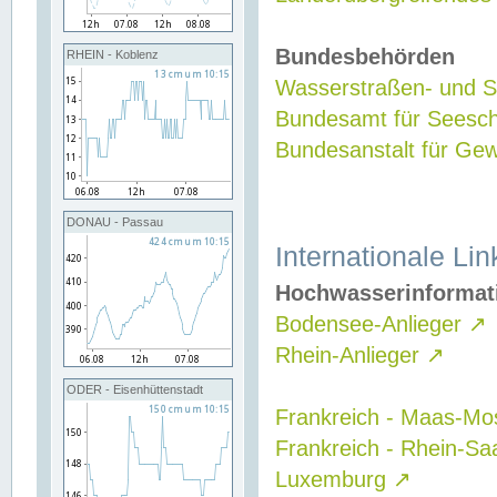
Bundesbehörden
RHEIN - Koblenz
Wasserstraßen- und Sc
Bundesamt für Seesch
Bundesanstalt für G
DONAU - Passau
Internationale Lin
Hochwasserinformat
Bodensee-Anlieger
↗
Rhein-Anlieger
↗
ODER - Eisenhüttenstadt
Frankreich - Maas-Mo
Frankreich - Rhein-Sa
Luxemburg
↗