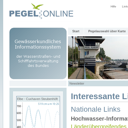
Hilfe
Link
Start
Pegelauswahl über Karte
Newsletter
Interessante L
Elbe - Cuxhaven Steubenhöft
Nationale Links
Hochwasser-Informa
Länderübergreifendes