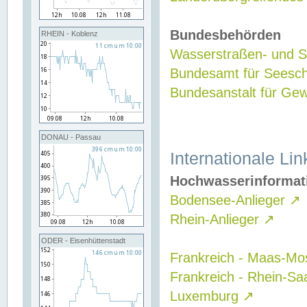
Bundesbehörden
RHEIN - Koblenz
Wasserstraßen- und Sc
Bundesamt für Seesch
Bundesanstalt für G
DONAU - Passau
Internationale Lin
Hochwasserinformat
Bodensee-Anlieger
↗
Rhein-Anlieger
↗
ODER - Eisenhüttenstadt
Frankreich - Maas-Mo
Frankreich - Rhein-Sa
Luxemburg
↗