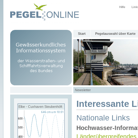
Hilfe
Link
Start
Pegelauswahl über Karte
Newsletter
Interessante L
Elbe - Cuxhaven Steubenhöft
Nationale Links
Hochwasser-Informa
Länderübergreifendes