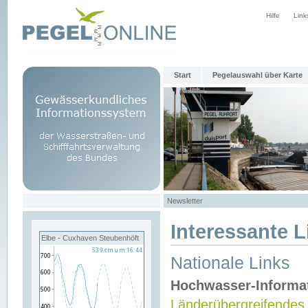
Hilfe
Link
Start
Pegelauswahl über Karte
Newsletter
Interessante L
Elbe - Cuxhaven Steubenhöft
Nationale Links
Hochwasser-Informa
Länderübergreifendes