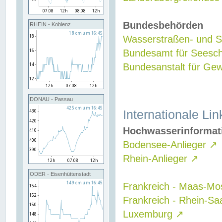
Bundesbehörden
RHEIN - Koblenz
Wasserstraßen- und Sc
Bundesamt für Seesch
Bundesanstalt für G
DONAU - Passau
Internationale Lin
Hochwasserinformat
Bodensee-Anlieger
↗
Rhein-Anlieger
↗
ODER - Eisenhüttenstadt
Frankreich - Maas-Mo
Frankreich - Rhein-Sa
Luxemburg
↗