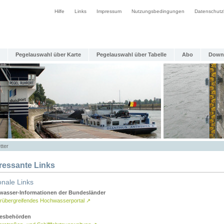
Hilfe
Links
Impressum
Nutzungsbedingungen
Datenschutz
Pegelauswahl über Karte
Pegelauswahl über Tabelle
Abo
Down
tter
eressante Links
onale Links
asser-Informationen der Bundesländer
rübergreifendes Hochwasserportal
↗
esbehörden