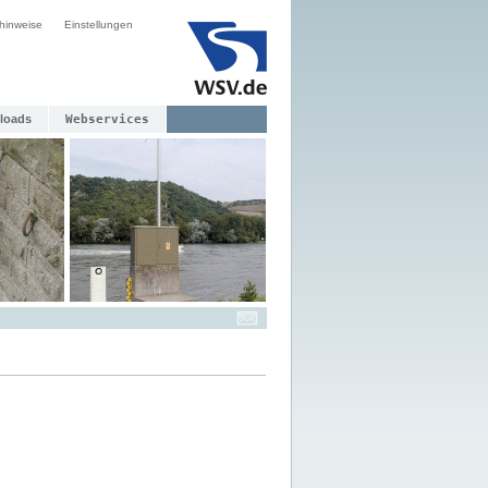
hinweise
Einstellungen
loads
Webservices