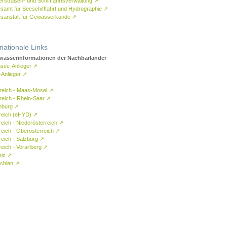
rstraßen- und Schifffahrtsverwaltung
↗
samt für Seeschifffahrt und Hydrographie
↗
sanstalt für Gewässerkunde
↗
rnationale Links
asserinformationen der Nachbarländer
see-Anlieger
↗
-Anlieger
↗
reich - Maas-Mosel
↗
reich - Rhein-Saar
↗
mburg
↗
reich (eHYD)
↗
reich - Niederösterreich
↗
reich - Oberösterreich
↗
reich - Salzburg
↗
eich - Vorarlberg
↗
eiz
↗
chien
↗