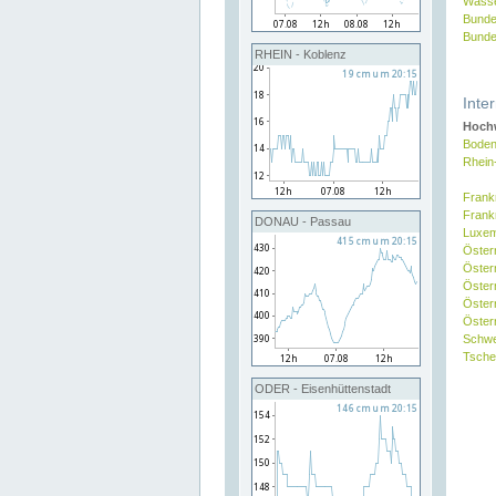
Wasse
Bunde
Bunde
RHEIN - Koblenz
Inte
Hochw
Boden
Rhein
Frank
Frank
DONAU - Passau
Luxe
Öster
Öster
Öster
Öster
Österr
Schw
Tsche
ODER - Eisenhüttenstadt