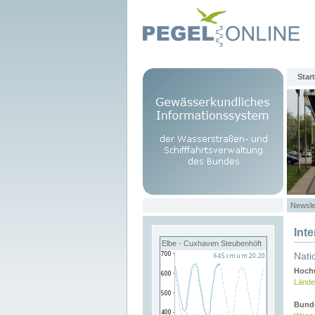
Start
Newsle
Int
Elbe - Cuxhaven Steubenhöft
Nati
Hochw
Lände
Bund