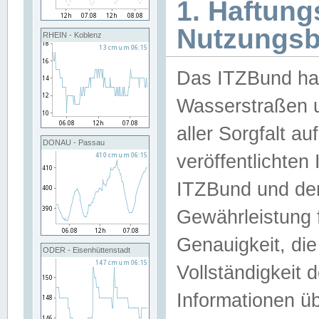
1. Haftun
Nutzungs
RHEIN - Koblenz
Das ITZBund han
Wasserstraßen u
aller Sorgfalt au
DONAU - Passau
veröffentlichte
ITZBund und de
Gewährleistung fü
Genauigkeit, die 
ODER - Eisenhüttenstadt
Vollständigkeit
Informationen 