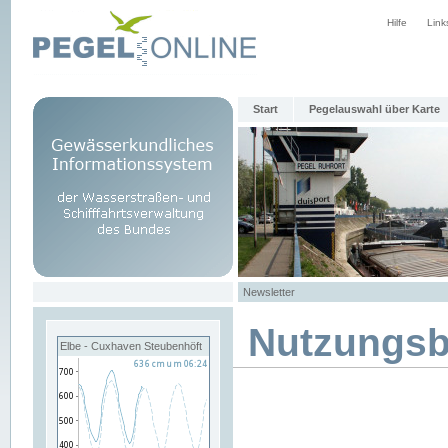
Hilfe
Link
Start
Pegelauswahl über Karte
Newsletter
Nutzungs
Elbe - Cuxhaven Steubenhöft