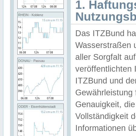
1. Haftun
Nutzungs
RHEIN - Koblenz
Das ITZBund han
Wasserstraßen u
aller Sorgfalt au
DONAU - Passau
veröffentlichte
ITZBund und de
Gewährleistung fü
Genauigkeit, die 
ODER - Eisenhüttenstadt
Vollständigkeit
Informationen 