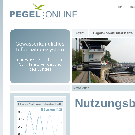
Hilfe
Link
Start
Pegelauswahl über Karte
Newsletter
Nutzungs
Elbe - Cuxhaven Steubenhöft