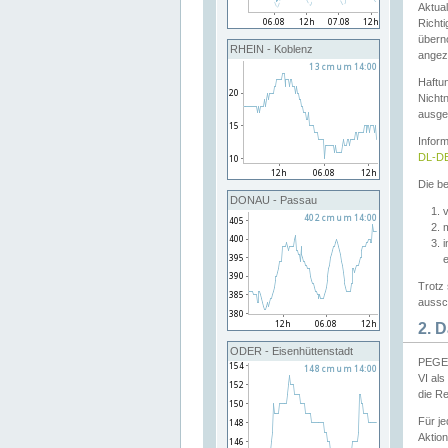
Aktual
Richti
übern
RHEIN - Koblenz
angeze
Haftu
Nichtn
ausge
Infor
DL-DE
Die be
DONAU - Passau
v
Trotz 
aussch
2. 
ODER - Eisenhüttenstadt
PEGEL
VI al
die R
Für j
Aktion