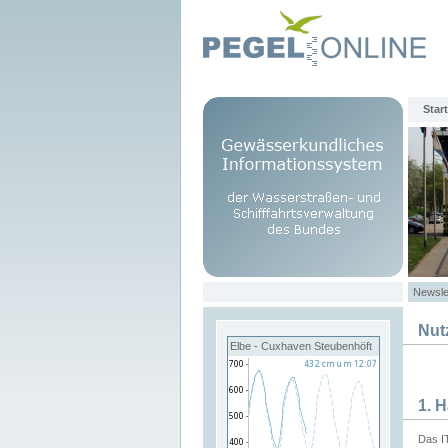
Start
Newsle
Nut
Elbe - Cuxhaven Steubenhöft
1. 
Das I