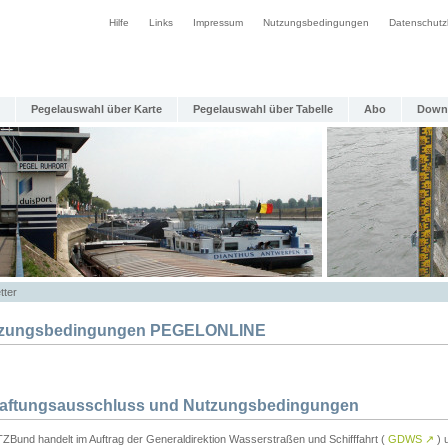
Hilfe
Links
Impressum
Nutzungsbedingungen
Datenschutz
Pegelauswahl über Karte
Pegelauswahl über Tabelle
Abo
Down
tter
zungsbedingungen PEGELONLINE
Haftungsausschluss und Nutzungsbedingungen
TZBund handelt im Auftrag der Generaldirektion Wasserstraßen und Schifffahrt (
GDWS
↗
) u