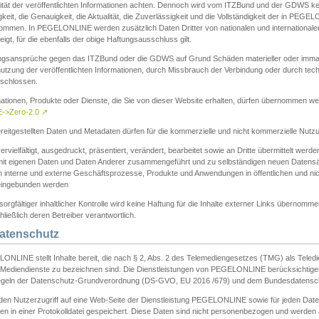
ität der veröffentlichten Informationen achten. Dennoch wird vom ITZBund und der GDWS kein
gkeit, die Genauigkeit, die Aktualität, die Zuverlässigkeit und die Vollständigkeit der in PEG
ommen. In PEGELONLINE werden zusätzlich Daten Dritter von nationalen und internationale
igt, für die ebenfalls der obige Haftungsausschluss gilt.
ngsansprüche gegen das ITZBund oder die GDWS auf Grund Schäden materieller oder immater
utzung der veröffentlichten Informationen, durch Missbrauch der Verbindung oder durch tec
schlossen.
mationen, Produkte oder Dienste, die Sie von dieser Website erhalten, dürfen übernommen we
->Zero-2.0
↗
reitgestellten Daten und Metadaten dürfen für die kommerzielle und nicht kommerzielle Nut
ervielfältigt, ausgedruckt, präsentiert, verändert, bearbeitet sowie an Dritte übermittelt werde
mit eigenen Daten und Daten Anderer zusammengeführt und zu selbständigen neuen Datens
in interne und externe Geschäftsprozesse, Produkte und Anwendungen in öffentlichen und nic
eingebunden werden
sorgfältiger inhaltlicher Kontrolle wird keine Haftung für die Inhalte externer Links übernomme
ließlich deren Betreiber verantwortlich.
Datenschutz
ONLINE stellt Inhalte bereit, die nach § 2, Abs. 2 des Telemediengesetzes (TMG) als Teled
s Mediendienste zu bezeichnen sind. Die Dienstleistungen von PEGELONLINE berücksichtigen
egeln der Datenschutz-Grundverordnung (DS-GVO, EU 2016 /679) und dem Bundesdatensc
eden Nutzerzugriff auf eine Web-Seite der Dienstleistung PEGELONLINE sowie für jeden Dat
en in einer Protokolldatei gespeichert. Diese Daten sind nicht personenbezogen und werden a