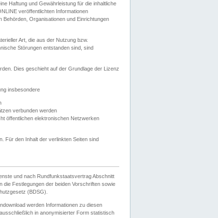
e Haftung und Gewährleistung für die inhaltliche
ELONLINE veröffentlichten Informationen
n Behörden, Organisationen und Einrichtungen
ieller Art, die aus der Nutzung bzw.
hnische Störungen entstanden sind, sind
rden. Dies geschieht auf der Grundlage der Lizenz
zung insbesondere
n
ätzen verbunden werden
ht öffentlichen elektronischen Netzwerken
n. Für den Inhalt der verlinkten Seiten sind
ienste und nach Rundfunkstaatsvertrag Abschnitt
 die Festlegungen der beiden Vorschriften sowie
hutzgesetz (BDSG).
endownload werden Informationen zu diesen
usschließlich in anonymisierter Form statistisch