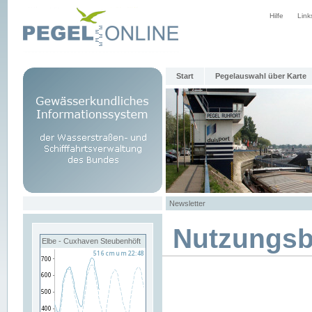
Hilfe
Link
Start
Pegelauswahl über Karte
Newsletter
Nutzungs
Elbe - Cuxhaven Steubenhöft