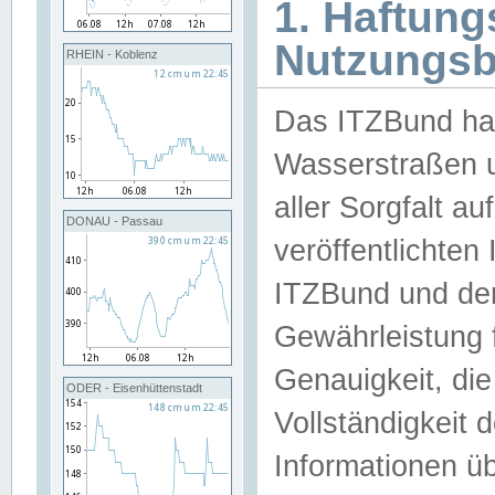
1. Haftun
Nutzungs
RHEIN - Koblenz
Das ITZBund han
Wasserstraßen u
aller Sorgfalt au
DONAU - Passau
veröffentlichte
ITZBund und de
Gewährleistung fü
Genauigkeit, die 
ODER - Eisenhüttenstadt
Vollständigkeit
Informationen 