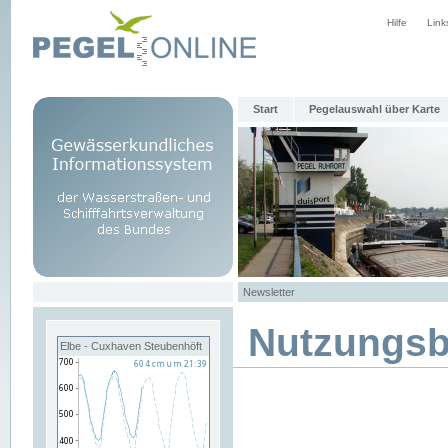
Hilfe
Link
Start
Pegelauswahl über Karte
Newsletter
Nutzungs
Elbe - Cuxhaven Steubenhöft