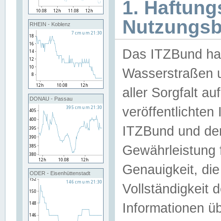
1. Haftun
Nutzungs
RHEIN - Koblenz
Das ITZBund han
Wasserstraßen u
aller Sorgfalt au
DONAU - Passau
veröffentlichte
ITZBund und de
Gewährleistung fü
Genauigkeit, die 
ODER - Eisenhüttenstadt
Vollständigkeit
Informationen 