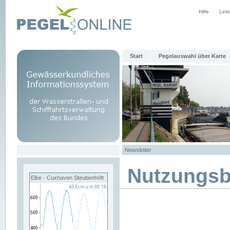
Hilfe
Link
Start
Pegelauswahl über Karte
Newsletter
Nutzungs
Elbe - Cuxhaven Steubenhöft