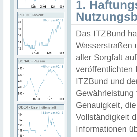
1. Haftun
Nutzungs
RHEIN - Koblenz
Das ITZBund han
Wasserstraßen u
aller Sorgfalt au
DONAU - Passau
veröffentlichte
ITZBund und de
Gewährleistung fü
Genauigkeit, die 
ODER - Eisenhüttenstadt
Vollständigkeit
Informationen 