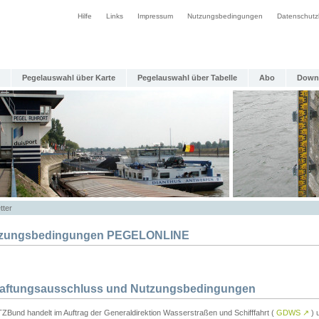
Hilfe
Links
Impressum
Nutzungsbedingungen
Datenschutz
Pegelauswahl über Karte
Pegelauswahl über Tabelle
Abo
Down
tter
zungsbedingungen PEGELONLINE
Haftungsausschluss und Nutzungsbedingungen
TZBund handelt im Auftrag der Generaldirektion Wasserstraßen und Schifffahrt (
GDWS
↗
) u