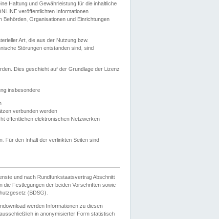
e Haftung und Gewährleistung für die inhaltliche
ELONLINE veröffentlichten Informationen
n Behörden, Organisationen und Einrichtungen
ieller Art, die aus der Nutzung bzw.
hnische Störungen entstanden sind, sind
rden. Dies geschieht auf der Grundlage der Lizenz
zung insbesondere
n
ätzen verbunden werden
ht öffentlichen elektronischen Netzwerken
n. Für den Inhalt der verlinkten Seiten sind
ienste und nach Rundfunkstaatsvertrag Abschnitt
 die Festlegungen der beiden Vorschriften sowie
hutzgesetz (BDSG).
endownload werden Informationen zu diesen
usschließlich in anonymisierter Form statistisch