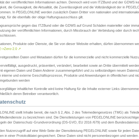
ität der veröffentlichten Informationen achten. Dennoch wird vom ITZBund und der GDWS kein
gkeit, die Genauigkeit, die Aktualität, die Zuverlässigkeit und die Vollständigkeit der in PEG
ommen. In PEGELONLINE werden zusätzlich Daten Dritter von nationalen und internationale
igt, für die ebenfalls der obige Haftungsausschluss gilt.
ngsansprüche gegen das ITZBund oder die GDWS auf Grund Schäden materieller oder immater
utzung der veröffentlichten Informationen, durch Missbrauch der Verbindung oder durch tec
schlossen.
mationen, Produkte oder Dienste, die Sie von dieser Website erhalten, dürfen übernommen we
->Zero-2.0
↗
reitgestellten Daten und Metadaten dürfen für die kommerzielle und nicht kommerzielle Nut
ervielfältigt, ausgedruckt, präsentiert, verändert, bearbeitet sowie an Dritte übermittelt werde
mit eigenen Daten und Daten Anderer zusammengeführt und zu selbständigen neuen Datens
in interne und externe Geschäftsprozesse, Produkte und Anwendungen in öffentlichen und nic
eingebunden werden
sorgfältiger inhaltlicher Kontrolle wird keine Haftung für die Inhalte externer Links übernomme
ließlich deren Betreiber verantwortlich.
Datenschutz
ONLINE stellt Inhalte bereit, die nach § 2, Abs. 2 des Telemediengesetzes (TMG) als Teled
s Mediendienste zu bezeichnen sind. Die Dienstleistungen von PEGELONLINE berücksichtigen
egeln der Datenschutz-Grundverordnung (DS-GVO, EU 2016 /679) und dem Bundesdatensc
eden Nutzerzugriff auf eine Web-Seite der Dienstleistung PEGELONLINE sowie für jeden Dat
en in einer Protokolldatei gespeichert. Diese Daten sind nicht personenbezogen und werden a