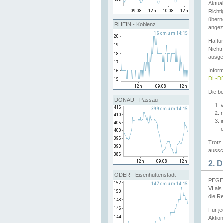
Aktual
Richti
übern
RHEIN - Koblenz
angeze
Haftu
Nichtn
ausge
Infor
DL-DE
Die be
DONAU - Passau
v
Trotz 
aussch
2. 
ODER - Eisenhüttenstadt
PEGEL
VI al
die R
Für j
Aktion