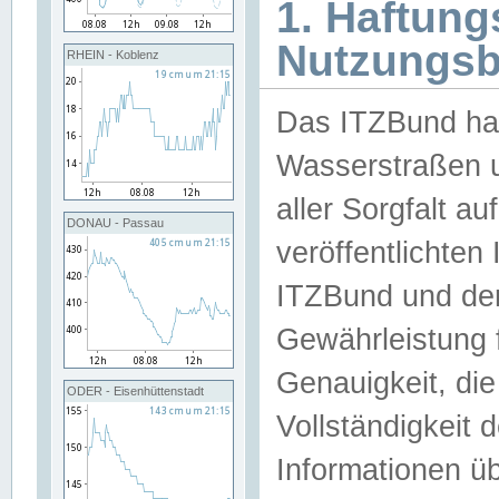
1. Haftun
Nutzungs
RHEIN - Koblenz
Das ITZBund han
Wasserstraßen u
aller Sorgfalt au
DONAU - Passau
veröffentlichte
ITZBund und de
Gewährleistung fü
Genauigkeit, die 
ODER - Eisenhüttenstadt
Vollständigkeit
Informationen 