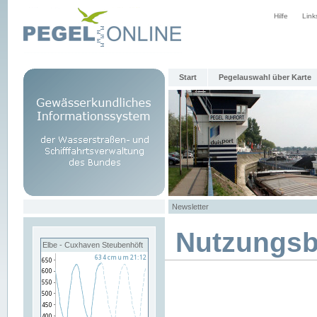
Hilfe
Link
Start
Pegelauswahl über Karte
Newsletter
Nutzungs
Elbe - Cuxhaven Steubenhöft