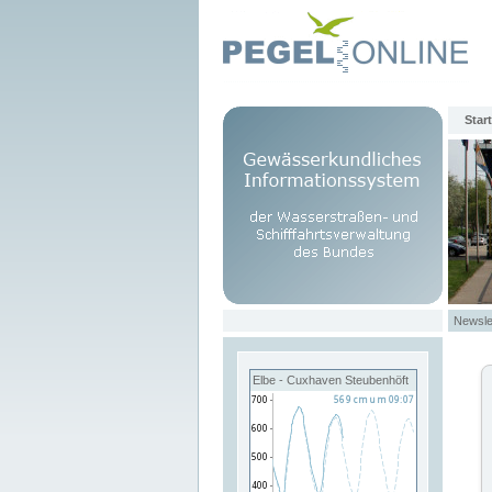
Start
Newsle
Elbe - Cuxhaven Steubenhöft