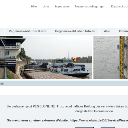
Hilfe
Links
Impressum
Nutzungsbedingungen
Datenschutz
Pegelauswahl über Karte
Pegelauswahl über Tabelle
Abo
Down
tter
Sie verlassen jetzt PEGELONLINE. Trotz regelmäßiger Prüfung der verlinkten Seiten üb
dargestellten Informationen.
Sie navigieren zu einer externen Website: https://www.elwis.de/DE/Service/Wa