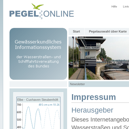
Hilfe
Link
Start
Pegelauswahl über Karte
Newsletter
Impressum
Elbe - Cuxhaven Steubenhöft
Herausgeber
Dieses Internetangebo
Wasserstraßen und Sch