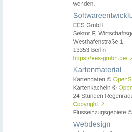
wenden.
Softwareentwickl
EES GmbH
Sektor F, Wirtschafts
Westhafenstraße 1
13353 Berlin
https://ees-gmbh.de/
Kartenmaterial
Kartendaten ©
OpenS
Kartenkacheln ©
Ope
24 Stunden Regenrad
Copyright
↗
Flusseinzugsgebiete 
Webdesign