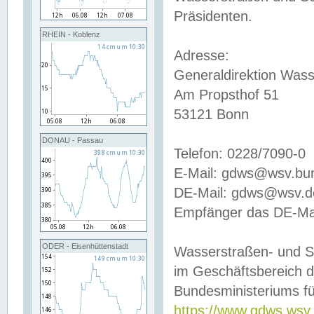
Präsidenten.
RHEIN - Koblenz
Adresse:
Generaldirektion Wass
Am Propsthof 51
53121 Bonn
DONAU - Passau
Telefon: 0228/7090-0
E-Mail: gdws@wsv.bu
DE-Mail: gdws@wsv.de-
Empfänger das DE-Mai
ODER - Eisenhüttenstadt
Wasserstraßen- und S
im Geschäftsbereich 
Bundesministeriums fü
https://www.gdws.wsv