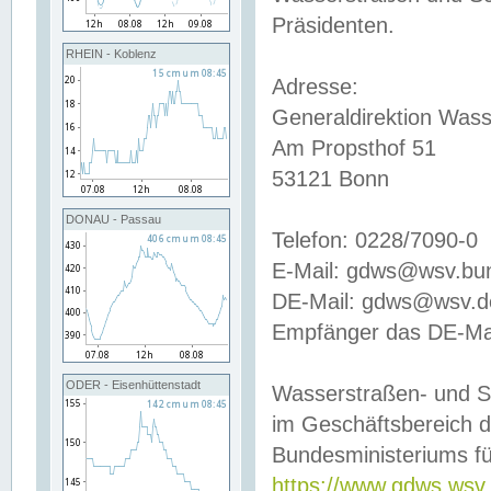
Präsidenten.
RHEIN - Koblenz
Adresse:
Generaldirektion Wass
Am Propsthof 51
53121 Bonn
DONAU - Passau
Telefon: 0228/7090-0
E-Mail: gdws@wsv.bu
DE-Mail: gdws@wsv.de-
Empfänger das DE-Mai
ODER - Eisenhüttenstadt
Wasserstraßen- und S
im Geschäftsbereich 
Bundesministeriums fü
https://www.gdws.wsv