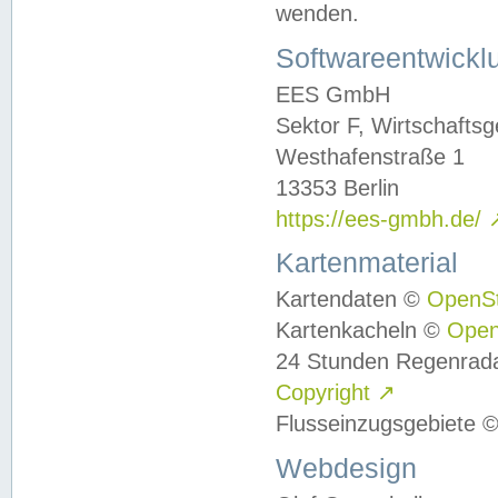
wenden.
Softwareentwickl
EES GmbH
Sektor F, Wirtschafts
Westhafenstraße 1
13353 Berlin
https://ees-gmbh.de/
Kartenmaterial
Kartendaten ©
OpenS
Kartenkacheln ©
Ope
24 Stunden Regenrad
Copyright
↗
Flusseinzugsgebiete 
Webdesign