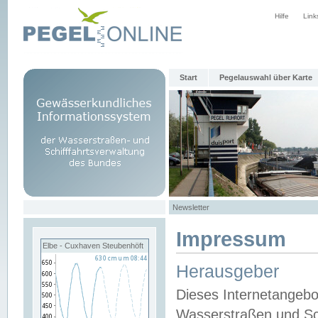
Hilfe
Link
Start
Pegelauswahl über Karte
Newsletter
Impressum
Elbe - Cuxhaven Steubenhöft
Herausgeber
Dieses Internetangebo
Wasserstraßen und Sch