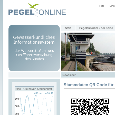
Hilfe
Link
Start
Pegelauswahl über Karte
Newsletter
Stammdaten QR Code fü
Elbe - Cuxhaven Steubenhöft