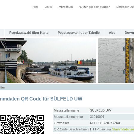
Hilfe
Links
Impressum
Nutzungsbedingungen
Datenschutz
Pegelauswahl über Karte
Pegelauswahl über Tabelle
Abo
Down
tter
mmdaten QR Code für SÜLFELD UW
Messstellenname
SÜLFELD UW
Messstellennummer
31010091
Gewässer
MITTELLANDKANAL
QR Code Beschreibung
HTTP Link zur
Stammdatense