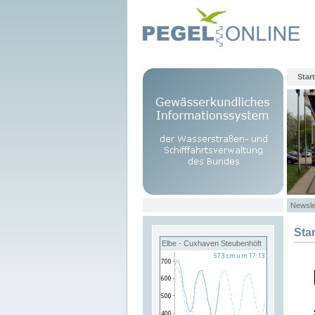
Start
Newsle
Sta
Elbe - Cuxhaven Steubenhöft