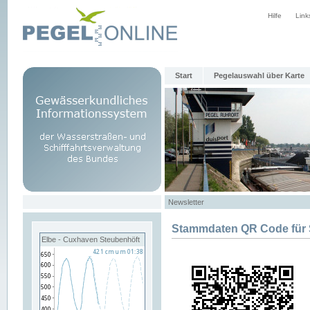
Hilfe
Link
Start
Pegelauswahl über Karte
Newsletter
Stammdaten QR Code fü
Elbe - Cuxhaven Steubenhöft