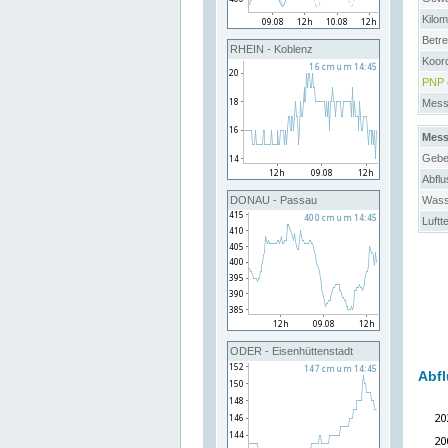
Kilo
Betre
RHEIN - Koblenz
Koor
PNP
Messs
Mess
Gebe
Abflu
Wass
DONAU - Passau
Luftt
ODER - Eisenhüttenstadt
Abfl