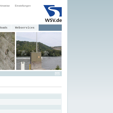
hinweise
Einstellungen
loads
Webservices