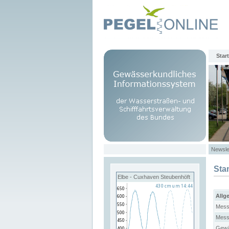
Start
Newsle
Sta
Elbe - Cuxhaven Steubenhöft
Allg
Mess
Mess
Gewä