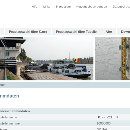
Hilfe
Links
Impressum
Nutzungsbedingungen
Datenschutz
Pegelauswahl über Karte
Pegelauswahl über Tabelle
Abo
Down
tter
mmdaten
emeine Stammdaten
stellenname
HOFKIRCHEN
stellennummer
10088003
sser
DONAU