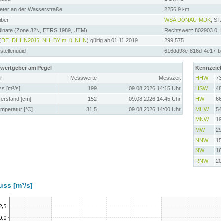
meter an der Wasserstraße
2256.9 km
iber
WSA DONAU-MDK
, S
dinate (Zone 32N, ETRS 1989, UTM)
Rechtswert: 802903.0;
(
DE_DHHN2016_NH_BY m. ü. NHN
) gültig ab 01.11.2019
299.575
tellenuuid
616dd98e-816d-4e17-
wertgeber am Pegel
Kennzeic
r
Messwerte
Messzeit
HHW
7
ss [m³/s]
199
09.08.2026 14:15 Uhr
HSW
4
erstand [cm]
152
09.08.2026 14:45 Uhr
HW
6
emperatur [°C]
31,5
09.08.2026 14:00 Uhr
MHW
5
MNW
1
MW
2
NNW
1
NW
1
RNW
2
uss [m³/s]