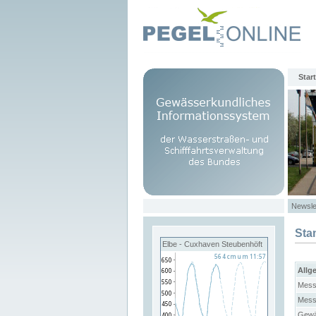
Start
Newsle
Sta
Elbe - Cuxhaven Steubenhöft
Allg
Mess
Mess
Gewä