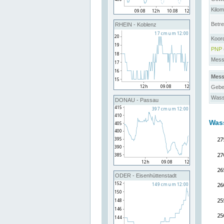
Kilo
Betre
RHEIN - Koblenz
Koor
PNP
Messs
Mess
Gebe
Wass
DONAU - Passau
Was
ODER - Eisenhüttenstadt