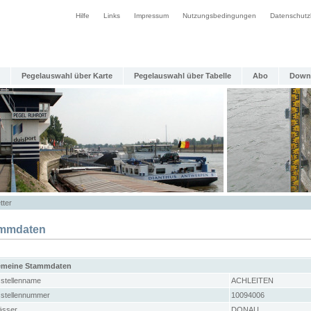
Hilfe
Links
Impressum
Nutzungsbedingungen
Datenschutz
Pegelauswahl über Karte
Pegelauswahl über Tabelle
Abo
Down
tter
mmdaten
emeine Stammdaten
stellenname
ACHLEITEN
stellennummer
10094006
sser
DONAU