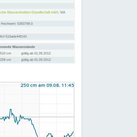
hische Wasserstraßen-Gesellschaft mbH
, VIA
; Hochwert: 5383799.0
4cf-510ade44f143
hnende Wasserstände
510 cm
gültig ab 01.09.2012
258 cm
gültig ab 01.09.2012