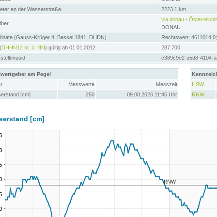
meter an der Wasserstraße
2223.1 km
via donau - Österreic
iber
DONAU
dinate (Gauss-Krüger 4, Bessel 1841, DHDN)
Rechtswert: 4611014.0
(
DHHN12 m. ü. NN
) gültig ab 01.01.2012
287.700
tellenuuid
c389c9e2-a5d8-4104-a
wertgeber am Pegel
Kennzeic
r
Messwerte
Messzeit
HSW
erstand [cm]
250
09.08.2026 11:45 Uhr
RNW
serstand [cm]