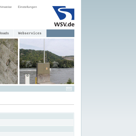
hinweise
Einstellungen
loads
Webservices