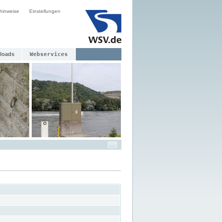
hinweise
Einstellungen
loads
Webservices