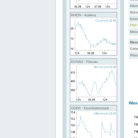
Kilo
Betre
RHEIN - Koblenz
Koor
PNP
Messs
Mess
Gebe
Wass
DONAU - Passau
Was
ODER - Eisenhüttenstadt