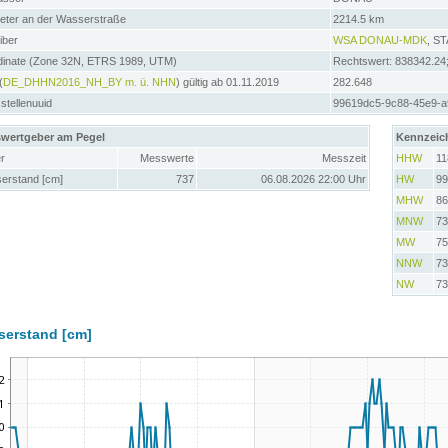
meter an der Wasserstraße
2214.5 km
iber
WSA DONAU-MDK
, S
dinate (Zone 32N, ETRS 1989, UTM)
Rechtswert: 838342.24
(
DE_DHHN2016_NH_BY m. ü. NHN
) gültig ab 01.11.2019
282.648
tellenuuid
99619dc5-9c88-45e9-
wertgeber am Pegel
Kennzeic
r
Messwerte
Messzeit
HHW
11
erstand [cm]
737
06.08.2026 22:00 Uhr
HW
99
MHW
86
MNW
73
MW
75
NNW
73
NW
73
serstand [cm]