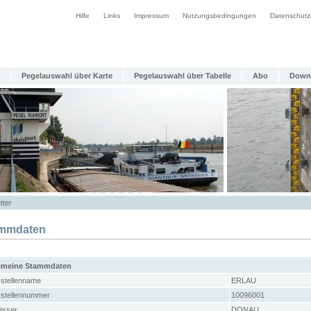
Hilfe
Links
Impressum
Nutzungsbedingungen
Datenschutz
Pegelauswahl über Karte
Pegelauswahl über Tabelle
Abo
Down
tter
mmdaten
emeine Stammdaten
stellenname
ERLAU
stellennummer
10096001
sser
DONAU