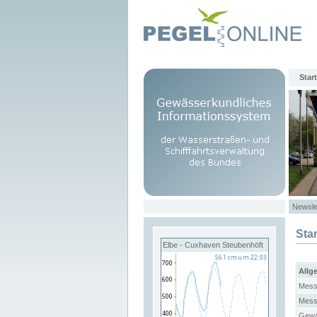
Start
Newsle
Sta
Elbe - Cuxhaven Steubenhöft
Allg
Mess
Mess
Gewä