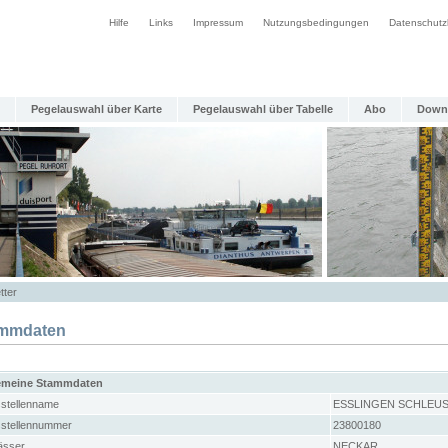
Hilfe
Links
Impressum
Nutzungsbedingungen
Datenschutz
Pegelauswahl über Karte
Pegelauswahl über Tabelle
Abo
Down
tter
mmdaten
emeine Stammdaten
stellenname
ESSLINGEN SCHLEUS
stellennummer
23800180
sser
NECKAR