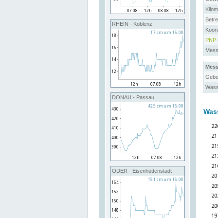
Kilo
Betre
RHEIN - Koblenz
Koor
PNP
Messs
Mess
Gebe
Wass
DONAU - Passau
Was
ODER - Eisenhüttenstadt