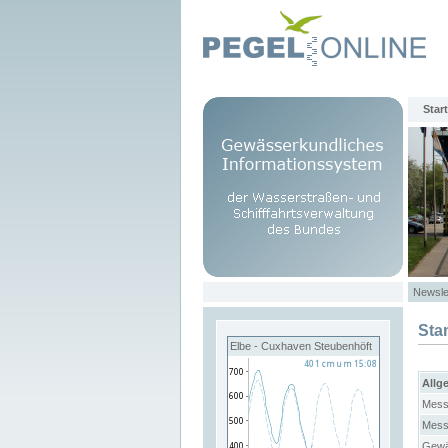
Start
Newsle
Sta
Elbe - Cuxhaven Steubenhöft
Allg
Mess
Mess
Gewä