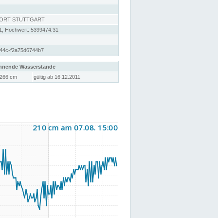
DORT STUTTGART
1; Hochwert: 5399474.31
44c-f2a75d6744b7
hnende Wasserstände
266 cm
gültig ab 16.12.2011