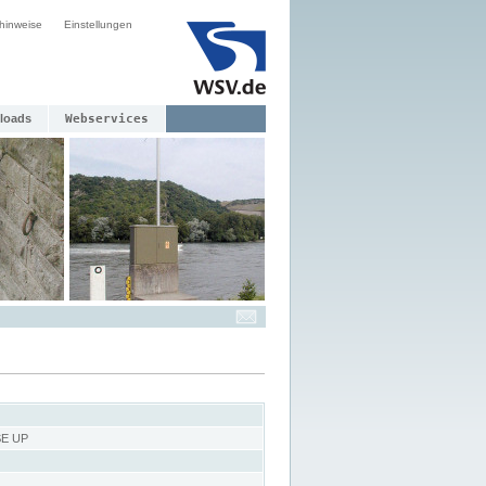
hinweise
Einstellungen
loads
Webservices
E UP