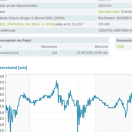
meter an der Wasserstraße
193.9 km
iber
WSA NECKAR
, STAN
dinate (Gauss-Krüger 3, Bessel 1841, DHDN)
Rechtswert: 3522958.3
(
DE_DHHN2016_NH_BW m. ü. NHN
) gültig ab 01.11.2017
229.090
tellenuuid
130a3761-e060-482e-9
wertgeber am Pegel
Kennzeic
r
Messwerte
Messzeit
HSW
erstand [cm]
210
07.08.2026 15:00 Uhr
serstand [cm]