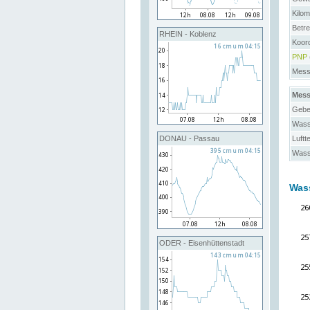
Kilo
Betre
RHEIN - Koblenz
Koor
PNP
Messs
Mess
Gebe
Wass
Luftt
DONAU - Passau
Wass
Was
ODER - Eisenhüttenstadt