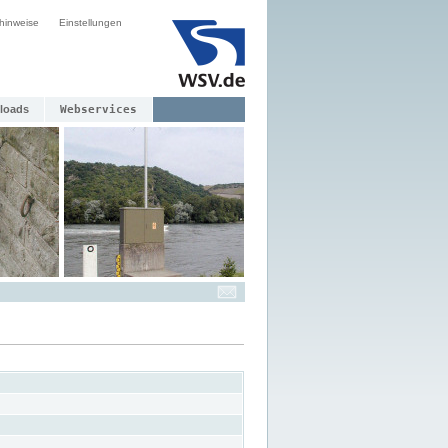
hinweise
Einstellungen
loads
Webservices