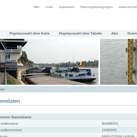
Hilfe
Links
Impressum
Nutzungsbedingungen
Datenschutz
Pegelauswahl über Karte
Pegelauswahl über Tabelle
Abo
Down
tter
mmdaten
emeine Stammdaten
stellenname
BAMBERG
stellennummer
24300042
sser
MAIN-DONAU-KANAL