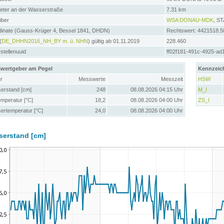
meter an der Wasserstraße
7.31 km
iber
WSA DONAU-MDK
, S
dinate (Gauss-Krüger 4, Bessel 1841, DHDN)
Rechtswert: 4421518.5
(
DE_DHHN2016_NH_BY m. ü. NHN
) gültig ab 01.11.2019
228.460
tellenuuid
ff02f181-491c-4925-ad
wertgeber am Pegel
Kennzeic
r
Messwerte
Messzeit
HSW
erstand [cm]
248
08.08.2026 04:15 Uhr
M_I
emperatur [°C]
18,2
08.08.2026 04:00 Uhr
ZS_I
ertemperatur [°C]
24,0
08.08.2026 04:00 Uhr
serstand [cm]