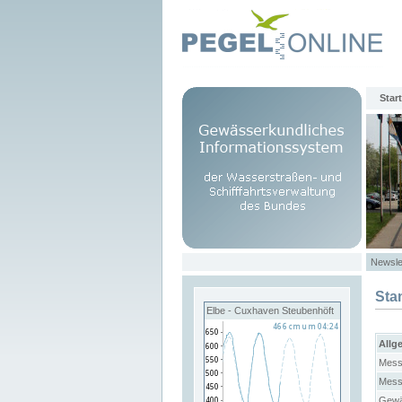
Start
Newsle
Sta
Elbe - Cuxhaven Steubenhöft
Allg
Mess
Mess
Gewä