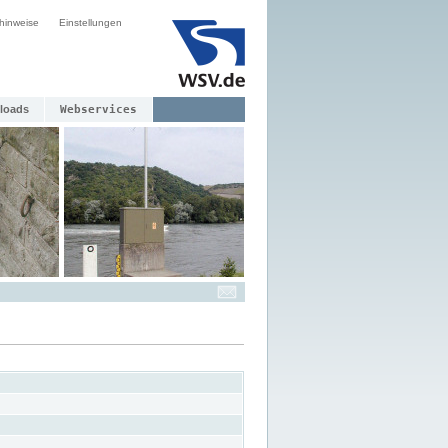
hinweise
Einstellungen
loads
Webservices