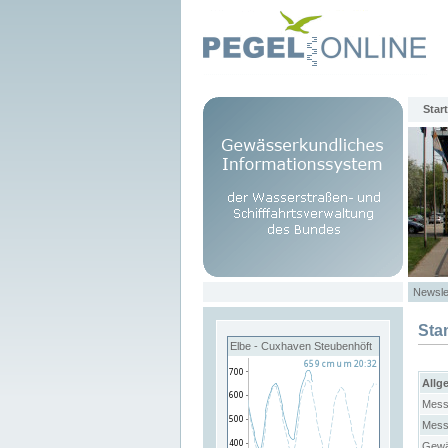
Start
Newsle
Sta
Elbe - Cuxhaven Steubenhöft
Allg
Mess
Mess
Gewä