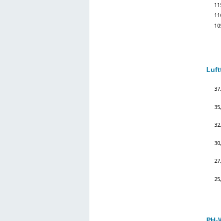
Luft
PH-W