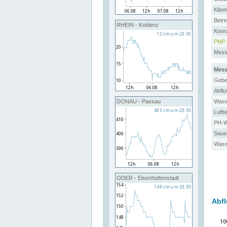
Kilo
Betre
RHEIN - Koblenz
Koor
PNP
Messs
Mess
Gebe
Abflu
Wass
DONAU - Passau
Luftt
PH-We
Sauer
Wass
ODER - Eisenhüttenstadt
Abfl