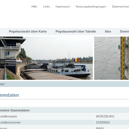
Hilfe
Links
Impressum
Nutzungsbedingungen
Datenschutz
Pegelauswahl über Karte
Pegelauswahl über Tabelle
Abo
Down
tter
mmdaten
emeine Stammdaten
stellenname
WÜRZBURG
stellennummer
24300600
sser
MAIN