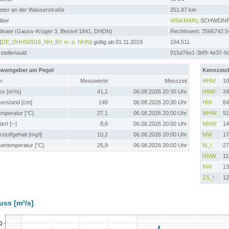
meter an der Wasserstraße
251.97 km
iber
WSA MAIN
, SCHWEIN
dinate (Gauss-Krüger 3, Bessel 1841, DHDN)
Rechtswert: 3566742.5
(
DE_DHHN2016_NH_BY m. ü. NHN
) gültig ab 01.11.2019
164.511
tellenuuid
915d76e1-3bf9-4e37-9
wertgeber am Pegel
Kennzeic
r
Messwerte
Messzeit
HHW
10
ss [m³/s]
41,1
06.08.2026 20:30 Uhr
HSW
34
erstand [cm]
140
06.08.2026 20:30 Uhr
HW
64
emperatur [°C]
27,1
06.08.2026 20:00 Uhr
MHW
51
rt [--]
8,6
06.08.2026 20:00 Uhr
MNW
14
stoffgehalt [mg/l]
10,2
06.08.2026 20:00 Uhr
MW
17
ertemperatur [°C]
25,9
06.08.2026 20:00 Uhr
M_I
27
NNW
11
NW
13
ZS_I
12
uss [m³/s]