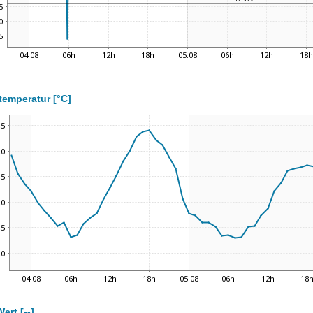
temperatur [°C]
ert [--]