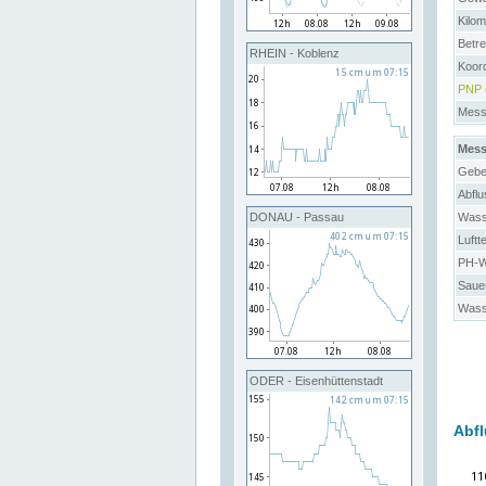
Kilo
Betre
RHEIN - Koblenz
Koor
PNP
Messs
Mess
Gebe
Abflu
Wass
DONAU - Passau
Luftt
PH-We
Sauer
Wass
ODER - Eisenhüttenstadt
Abfl