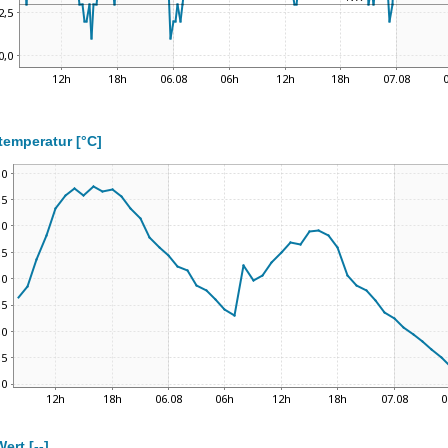
temperatur [°C]
ert [--]