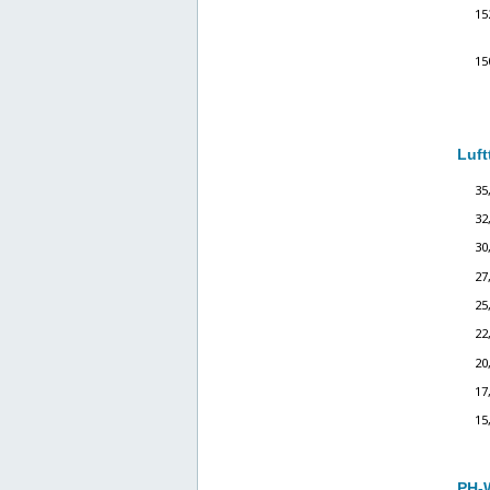
Luft
PH-W