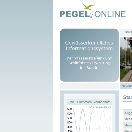
Start
Newsle
Sta
Elbe - Cuxhaven Steubenhöft
Allg
Mess
Mess
Gewä