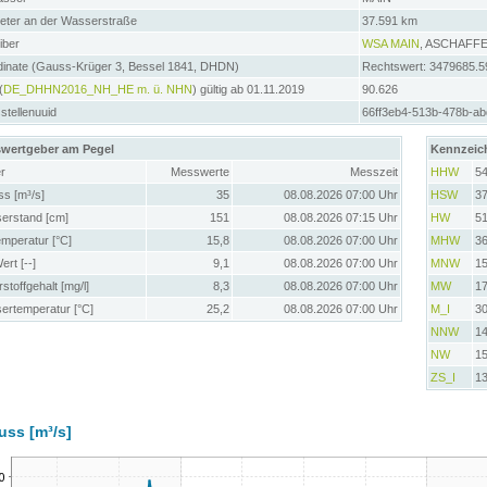
meter an der Wasserstraße
37.591 km
iber
WSA MAIN
, ASCHAFF
dinate (Gauss-Krüger 3, Bessel 1841, DHDN)
Rechtswert: 3479685.5
(
DE_DHHN2016_NH_HE m. ü. NHN
) gültig ab 01.11.2019
90.626
tellenuuid
66ff3eb4-513b-478b-ab
wertgeber am Pegel
Kennzeic
r
Messwerte
Messzeit
HHW
5
ss [m³/s]
35
08.08.2026 07:00 Uhr
HSW
3
erstand [cm]
151
08.08.2026 07:15 Uhr
HW
5
emperatur [°C]
15,8
08.08.2026 07:00 Uhr
MHW
3
rt [--]
9,1
08.08.2026 07:00 Uhr
MNW
1
stoffgehalt [mg/l]
8,3
08.08.2026 07:00 Uhr
MW
1
ertemperatur [°C]
25,2
08.08.2026 07:00 Uhr
M_I
3
NNW
1
NW
1
ZS_I
1
uss [m³/s]