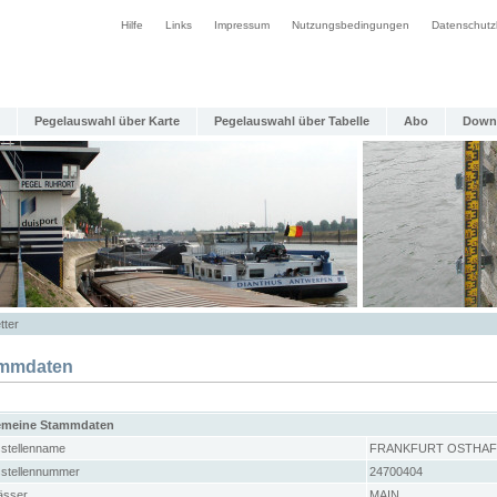
Hilfe
Links
Impressum
Nutzungsbedingungen
Datenschutz
Pegelauswahl über Karte
Pegelauswahl über Tabelle
Abo
Down
tter
mmdaten
emeine Stammdaten
stellenname
FRANKFURT OSTHA
stellennummer
24700404
sser
MAIN