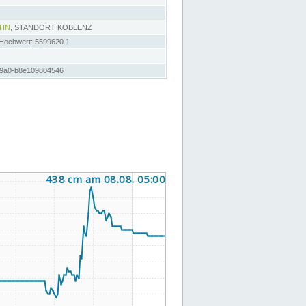
AHN
, STANDORT KOBLENZ
 Hochwert: 5599620.1
a9a0-b8e109804546