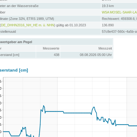
meter an der Wasserstraße
19.3 km
iber
WSA MOSEL-SAAR-L
dinate (Zone 32N, ETRS 1989, UTM)
Rechtswert: 459308.6;
(
DE_DHHN2016_NH_HE m. ü. NHN
) gültig ab 01.10.2023
136.890
tellenuuid
57c8e437-560c-4a5b-
wertgeber am Pegel
r
Messwerte
Messzeit
erstand [cm]
438
08.08.2026 05:00 Uhr
serstand [cm]