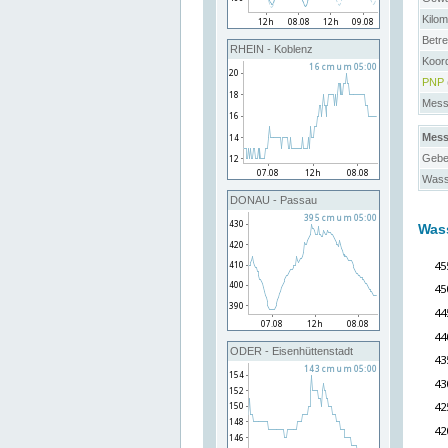
Kilo
Betre
RHEIN - Koblenz
Koor
PNP
Messs
Mess
Gebe
Wass
DONAU - Passau
Was
ODER - Eisenhüttenstadt