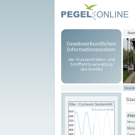
Start
Newsle
Sta
Elbe - Cuxhaven Steubenhöft
Allg
Mess
Mess
Gewä