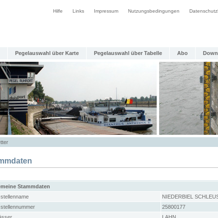
Hilfe
Links
Impressum
Nutzungsbedingungen
Datenschutz
Pegelauswahl über Karte
Pegelauswahl über Tabelle
Abo
Down
tter
mmdaten
emeine Stammdaten
stellenname
NIEDERBIEL SCHLEU
stellennummer
25800177
sser
LAHN