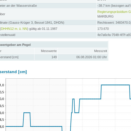
meter an der Wasserstraße
-38.7 km (bezogen auf
Regierungspräsidium Gi
iber
MARBURG
dinate (Gauss-Krüger 3, Bessel 1841, DHDN)
Rechtswert: 3483470.0
(
DHHN12 m. ü. NN
) gültig ab 01.11.1987
173.670
tellenuuid
4e7a6cfa-7548-4f7f-a
wertgeber am Pegel
r
Messwerte
Messzeit
erstand [cm]
149
06.08.2026 01:00 Uhr
serstand [cm]