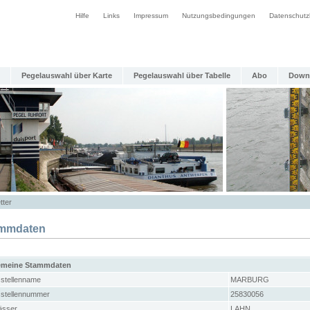
Hilfe
Links
Impressum
Nutzungsbedingungen
Datenschutz
Pegelauswahl über Karte
Pegelauswahl über Tabelle
Abo
Down
tter
mmdaten
emeine Stammdaten
stellenname
MARBURG
stellennummer
25830056
sser
LAHN