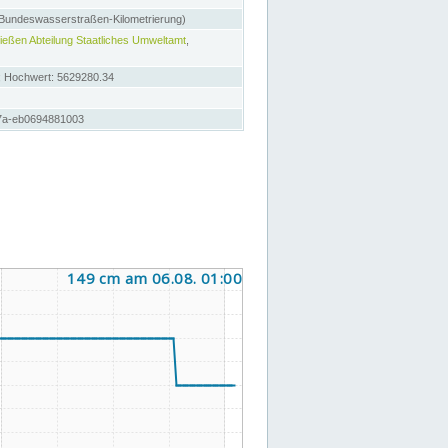
 Bundeswasserstraßen-Kilometrierung)
eßen Abteilung Staatliches Umweltamt
,
; Hochwert: 5629280.34
97a-eb0694881003