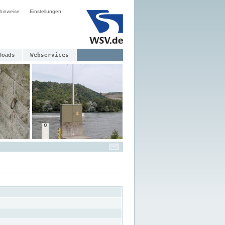
hinweise
Einstellungen
loads
Webservices