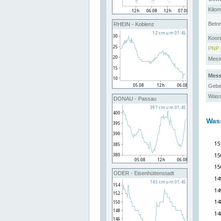
Kilo
Betre
RHEIN - Koblenz
Koor
PNP
Messs
Mess
Gebe
Wass
DONAU - Passau
Was
ODER - Eisenhüttenstadt