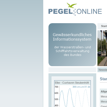
Start
Newsle
Sta
Elbe - Cuxhaven Steubenhöft
Allg
Mess
Mess
Gewä