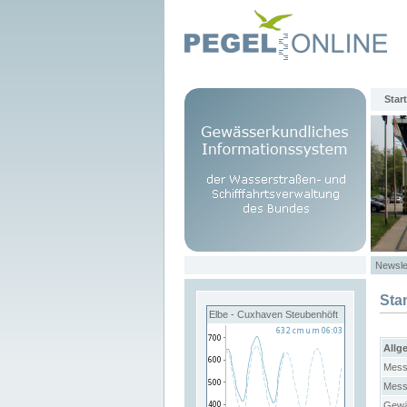
Start
Newsle
Sta
Elbe - Cuxhaven Steubenhöft
Allg
Mess
Mess
Gewä