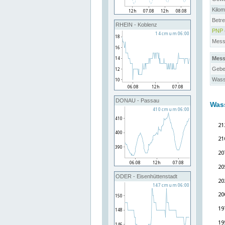
Kilo
Betre
RHEIN - Koblenz
PNP
Messs
Mess
Gebe
Wass
DONAU - Passau
Was
ODER - Eisenhüttenstadt