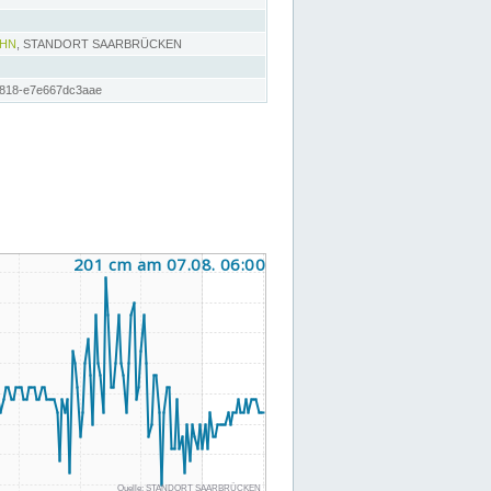
AHN
, STANDORT SAARBRÜCKEN
8818-e7e667dc3aae