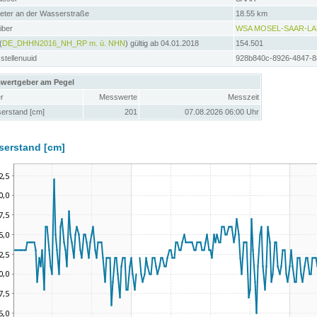
meter an der Wasserstraße
18.55 km
iber
WSA MOSEL-SAAR-L
(
DE_DHHN2016_NH_RP m. ü. NHN
) gültig ab 04.01.2018
154.501
tellenuuid
928b840c-8926-4847-
wertgeber am Pegel
r
Messwerte
Messzeit
erstand [cm]
201
07.08.2026 06:00 Uhr
serstand [cm]