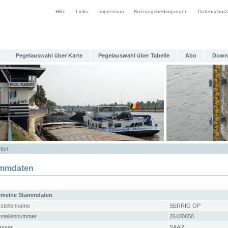
Hilfe
Links
Impressum
Nutzungsbedingungen
Datenschutz
Pegelauswahl über Karte
Pegelauswahl über Tabelle
Abo
Down
tter
mmdaten
emeine Stammdaten
stellenname
SERRIG OP
stellennummer
26400650
sser
SAAR