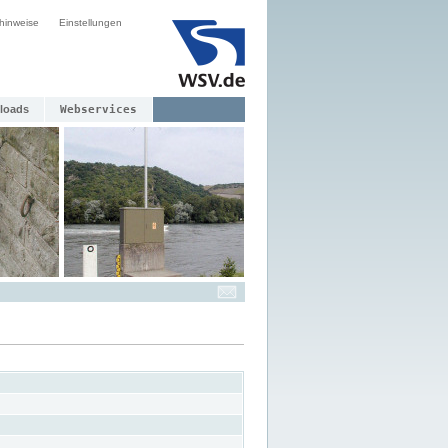
hinweise
Einstellungen
loads
Webservices