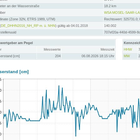
meter an der Wasserstraße
18.2 km
iber
WSA MOSEL-SAAR-L
dinate (Zone 32N, ETRS 1989, UTM)
Rechtswert: 325731.0;
(
DE_DHHN2016_NH_RP m. ü. NHN
) gültig ab 04.01.2018
140.002
tellenuuid
707ef20a-440d-4599-8
wertgeber am Pegel
Kennzeic
r
Messwerte
Messzeit
HHW
erstand [cm]
204
06.08.2026 18:15 Uhr
MW
serstand [cm]