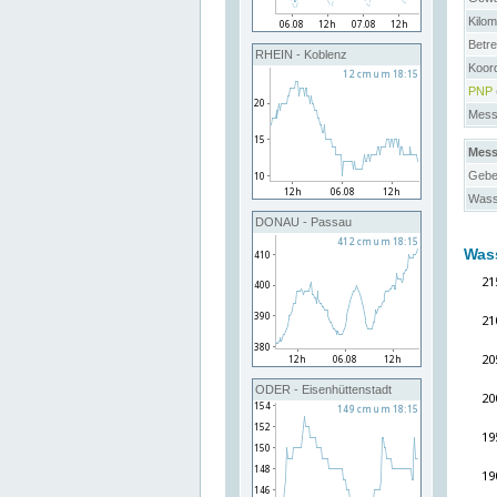
Kilo
Betre
RHEIN - Koblenz
Koor
PNP
Messs
Mess
Gebe
Wass
DONAU - Passau
Was
ODER - Eisenhüttenstadt