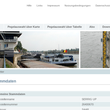
Hilfe
Links
Impressum
Nutzungsbedingungen
Datenschutz
Pegelauswahl über Karte
Pegelauswahl über Tabelle
Abo
Down
tter
mmdaten
emeine Stammdaten
stellenname
SERRIG UP
stellennummer
26400670
sser
SAAR