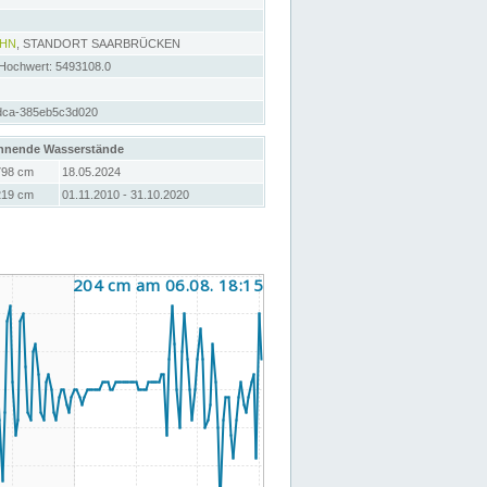
AHN
, STANDORT SAARBRÜCKEN
 Hochwert: 5493108.0
dca-385eb5c3d020
hnende Wasserstände
798 cm
18.05.2024
219 cm
01.11.2010 - 31.10.2020