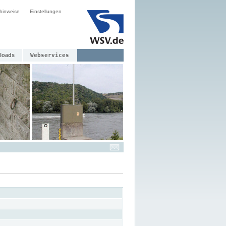
hinweise
Einstellungen
loads
Webservices