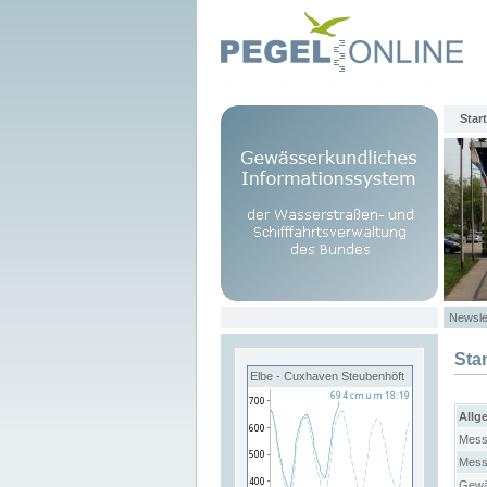
Start
Newsle
Sta
Elbe - Cuxhaven Steubenhöft
Allg
Mess
Mess
Gewä