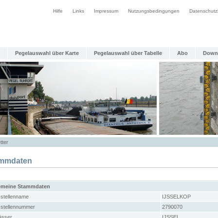
Hilfe
Links
Impressum
Nutzungsbedingungen
Datenschutz
Pegelauswahl über Karte
Pegelauswahl über Tabelle
Abo
Down
tter
mmdaten
emeine Stammdaten
stellenname
IJSSELKOP
stellennummer
2790070
sser
IJSSEL