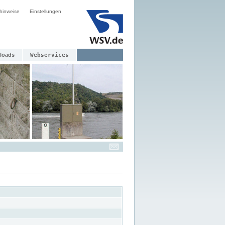
hinweise
Einstellungen
loads
Webservices