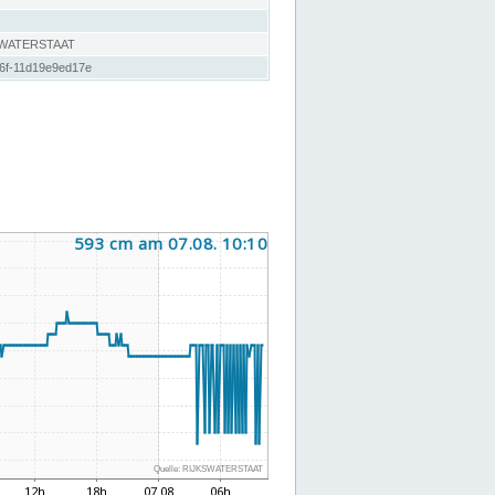
SWATERSTAAT
86f-11d19e9ed17e