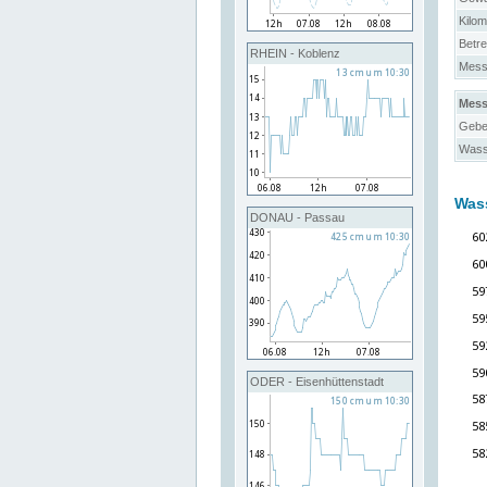
Kilo
Betre
RHEIN - Koblenz
Messs
Mess
Gebe
Wass
Was
DONAU - Passau
ODER - Eisenhüttenstadt