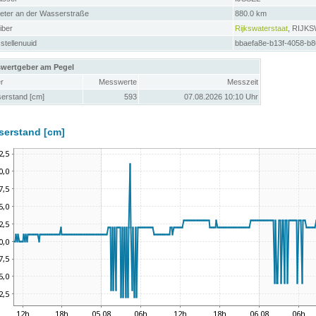
meter an der Wasserstraße
880.0 km
iber
Rijkswaterstaat
, RIJK
tellenuuid
bbaefa8e-b13f-4058-b
wertgeber am Pegel
r
Messwerte
Messzeit
erstand [cm]
593
07.08.2026 10:10 Uhr
serstand [cm]