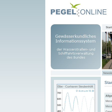
Start
Newsle
Sta
Elbe - Cuxhaven Steubenhöft
Allg
Mess
Mess
Gewä