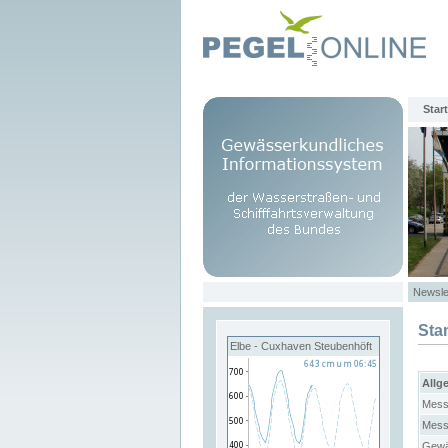
Start
Newsle
Sta
Elbe - Cuxhaven Steubenhöft
Allg
Mess
Mess
Gewä