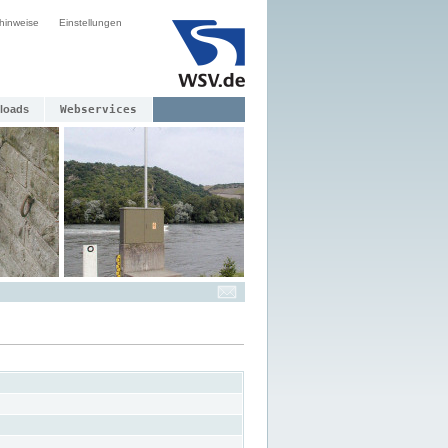
hinweise
Einstellungen
loads
Webservices