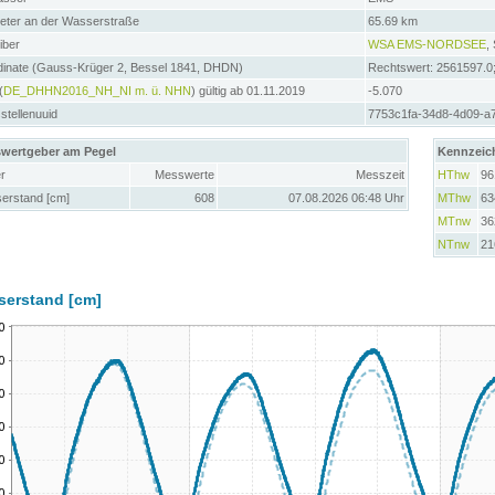
meter an der Wasserstraße
65.69 km
iber
WSA EMS-NORDSEE
,
dinate (Gauss-Krüger 2, Bessel 1841, DHDN)
Rechtswert: 2561597.0
(
DE_DHHN2016_NH_NI m. ü. NHN
) gültig ab 01.11.2019
-5.070
tellenuuid
7753c1fa-34d8-4d09-a
wertgeber am Pegel
Kennzeic
r
Messwerte
Messzeit
HThw
96
erstand [cm]
608
07.08.2026 06:48 Uhr
MThw
63
MTnw
36
NTnw
21
serstand [cm]