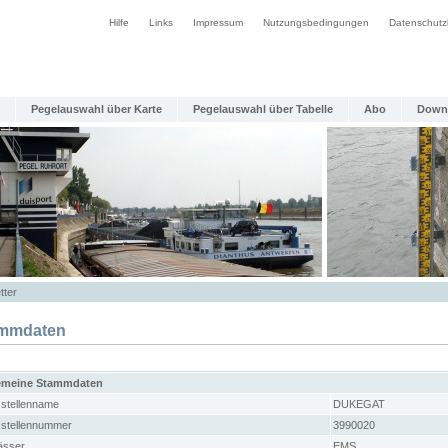
Hilfe
Links
Impressum
Nutzungsbedingungen
Datenschutz
Pegelauswahl über Karte
Pegelauswahl über Tabelle
Abo
Down
tter
mmdaten
emeine Stammdaten
stellenname
DUKEGAT
stellennummer
3990020
sser
EMS