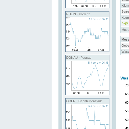
Kilo
Betre
RHEIN - Koblenz
Koor
PNP
Messs
Mess
Gebe
Wass
DONAU - Passau
Was
ODER - Eisenhüttenstadt