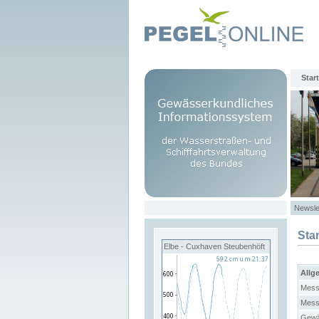
Start
Newsle
Sta
Elbe - Cuxhaven Steubenhöft
Allg
Mess
Mess
Gewä