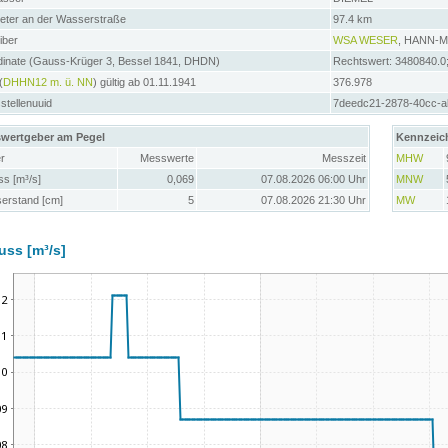
meter an der Wasserstraße
97.4 km
iber
WSA WESER
, HANN-
dinate (Gauss-Krüger 3, Bessel 1841, DHDN)
Rechtswert: 3480840.0
(
DHHN12 m. ü. NN
) gültig ab 01.11.1941
376.978
tellenuuid
7deedc21-2878-40cc-a
wertgeber am Pegel
Kennzeic
r
Messwerte
Messzeit
MHW
ss [m³/s]
0,069
07.08.2026 06:00 Uhr
MNW
erstand [cm]
5
07.08.2026 21:30 Uhr
MW
uss [m³/s]