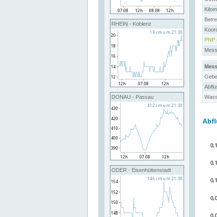
Kilo
Betre
RHEIN - Koblenz
Koor
PNP
Messs
Mess
Gebe
Abflu
Wass
DONAU - Passau
Abfl
ODER - Eisenhüttenstadt