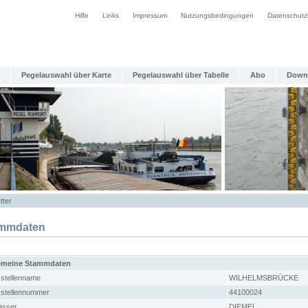
Hilfe
Links
Impressum
Nutzungsbedingungen
Datenschutz
Pegelauswahl über Karte
Pegelauswahl über Tabelle
Abo
Down
tter
mmdaten
emeine Stammdaten
stellenname
WILHELMSBRÜCKE
stellennummer
44100024
sser
DIEMEL