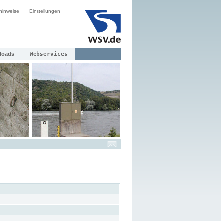
hinweise
Einstellungen
loads
Webservices