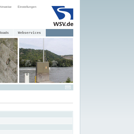
hinweise
Einstellungen
loads
Webservices