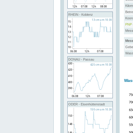
Kilo
Betre
RHEIN - Koblenz
Koor
PNP
Messs
Mess
Gebe
Wass
DONAU - Passau
Was
ODER - Eisenhüttenstadt