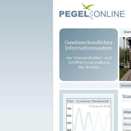
Start
Newsle
Sta
Elbe - Cuxhaven Steubenhöft
Allg
Mess
Mess
Gewä