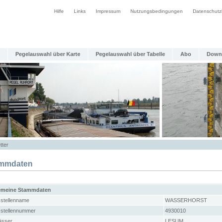
Hilfe
Links
Impressum
Nutzungsbedingungen
Datenschutz
Pegelauswahl über Karte
Pegelauswahl über Tabelle
Abo
Down
tter
mmdaten
emeine Stammdaten
stellenname
WASSERHORST
stellennummer
4930010
sser
LESUM