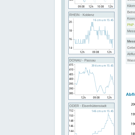
Kilo
Betre
RHEIN - Koblenz
Koord
PNP
Messs
Mess
Gebe
Abflu
Wass
DONAU - Passau
Abfl
ODER - Eisenhüttenstadt