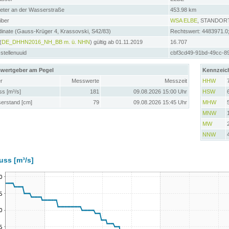
meter an der Wasserstraße
453.98 km
iber
WSA ELBE
, STANDO
inate (Gauss-Krüger 4, Krassovski, S42/83)
Rechtswert: 4483971.0
(
DE_DHHN2016_NH_BB m. ü. NHN
) gültig ab 01.11.2019
16.707
tellenuuid
cbf3cd49-91bd-49cc-8
wertgeber am Pegel
Kennzeic
r
Messwerte
Messzeit
HHW
ss [m³/s]
181
09.08.2026 15:00 Uhr
HSW
erstand [cm]
79
09.08.2026 15:45 Uhr
MHW
MNW
MW
NNW
uss [m³/s]