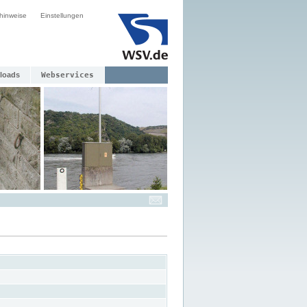
hinweise
Einstellungen
loads
Webservices