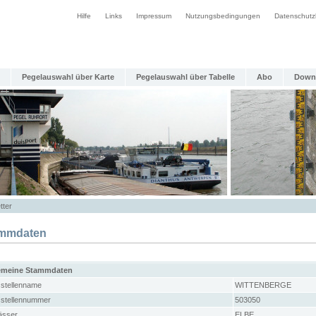
Hilfe
Links
Impressum
Nutzungsbedingungen
Datenschutz
Pegelauswahl über Karte
Pegelauswahl über Tabelle
Abo
Down
tter
mmdaten
emeine Stammdaten
stellenname
WITTENBERGE
stellennummer
503050
sser
ELBE