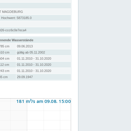
RT MAGDEBURG
; Hochwert: 5873185.0
926-ccc6c0e7eca4
hnende Wasserstände
785 cm
09.06.2013
610 cm
gültig ab 05.11.2002
504 cm
01.11.2010 - 31.10.2020
112 cm
01.11.2010 - 31.10.2020
243 cm
01.11.2010 - 31.10.2020
45 cm
29.09.1947