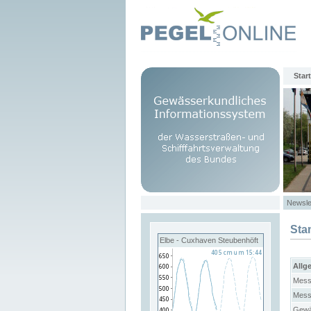
Start
Newsle
Sta
Elbe - Cuxhaven Steubenhöft
Allg
Mess
Mess
Gewä