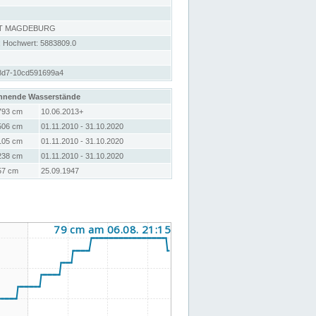
RT MAGDEBURG
; Hochwert: 5883809.0
8d7-10cd591699a4
hnende Wasserstände
793 cm
10.06.2013+
506 cm
01.11.2010 - 31.10.2020
105 cm
01.11.2010 - 31.10.2020
238 cm
01.11.2010 - 31.10.2020
57 cm
25.09.1947