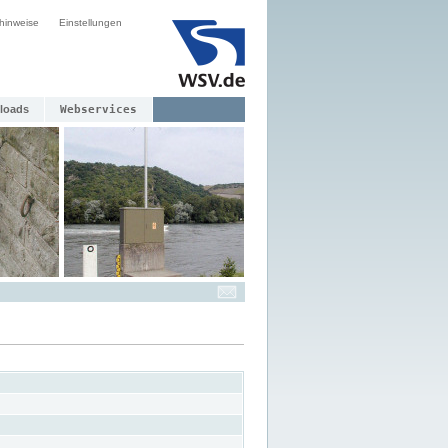
hinweise
Einstellungen
loads
Webservices