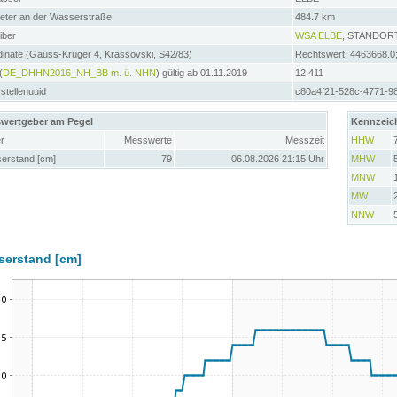
meter an der Wasserstraße
484.7 km
iber
WSA ELBE
, STANDO
inate (Gauss-Krüger 4, Krassovski, S42/83)
Rechtswert: 4463668.0
(
DE_DHHN2016_NH_BB m. ü. NHN
) gültig ab 01.11.2019
12.411
tellenuuid
c80a4f21-528c-4771-9
wertgeber am Pegel
Kennzeic
r
Messwerte
Messzeit
HHW
erstand [cm]
79
06.08.2026 21:15 Uhr
MHW
MNW
MW
NNW
serstand [cm]