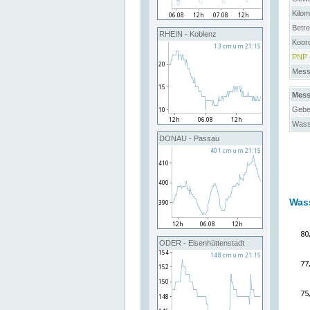
Kilo
Betre
RHEIN - Koblenz
Koord
PNP
Messs
Mess
Gebe
Wass
DONAU - Passau
Was
ODER - Eisenhüttenstadt