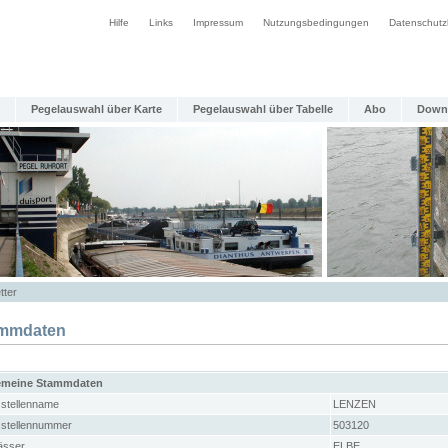
Hilfe
Links
Impressum
Nutzungsbedingungen
Datenschutz
Pegelauswahl über Karte
Pegelauswahl über Tabelle
Abo
Down
tter
mmdaten
emeine Stammdaten
stellenname
LENZEN
stellennummer
503120
sser
ELBE