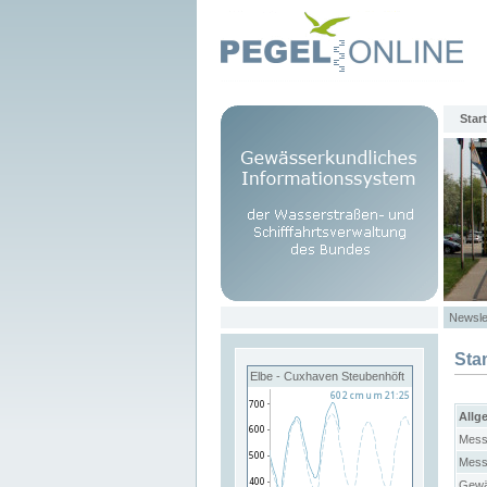
Start
Newsle
Sta
Elbe - Cuxhaven Steubenhöft
Allg
Mess
Mess
Gewä