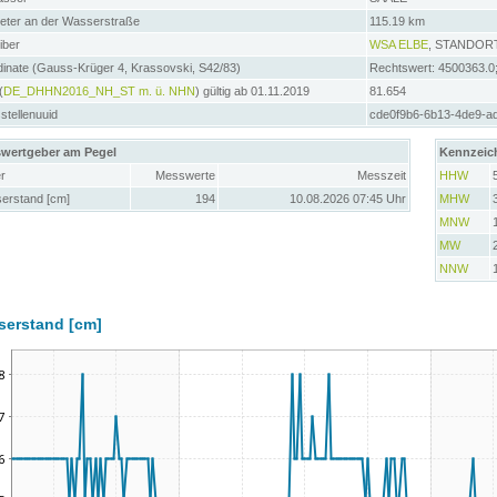
meter an der Wasserstraße
115.19 km
iber
WSA ELBE
, STANDO
inate (Gauss-Krüger 4, Krassovski, S42/83)
Rechtswert: 4500363.0
(
DE_DHHN2016_NH_ST m. ü. NHN
) gültig ab 01.11.2019
81.654
tellenuuid
cde0f9b6-6b13-4de9-a
wertgeber am Pegel
Kennzeic
r
Messwerte
Messzeit
HHW
erstand [cm]
194
10.08.2026 07:45 Uhr
MHW
MNW
MW
NNW
serstand [cm]