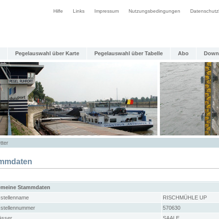
Hilfe
Links
Impressum
Nutzungsbedingungen
Datenschutz
Pegelauswahl über Karte
Pegelauswahl über Tabelle
Abo
Down
tter
mmdaten
emeine Stammdaten
stellenname
RISCHMÜHLE UP
stellennummer
570630
sser
SAALE