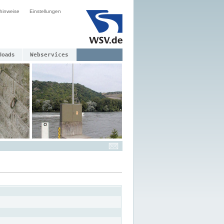
hinweise
Einstellungen
loads
Webservices