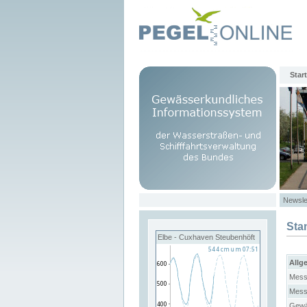
Start
Newsle
Sta
Elbe - Cuxhaven Steubenhöft
Allg
Mess
Mess
Gewä