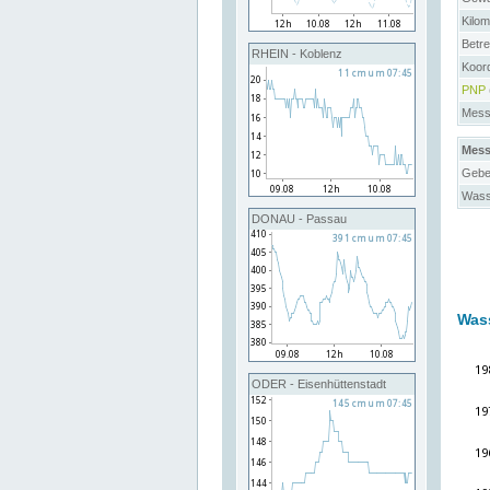
Kilo
Betre
RHEIN - Koblenz
Koord
PNP
Messs
Mess
Gebe
Wass
DONAU - Passau
Was
ODER - Eisenhüttenstadt