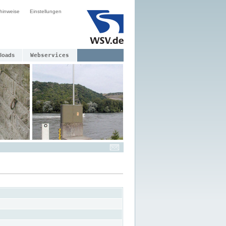
hinweise
Einstellungen
loads
Webservices