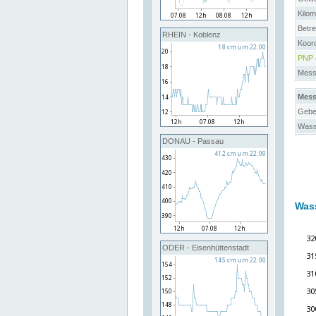
Kilo
Betre
RHEIN - Koblenz
Koord
PNP
Messs
Mess
Gebe
Wass
DONAU - Passau
Was
ODER - Eisenhüttenstadt