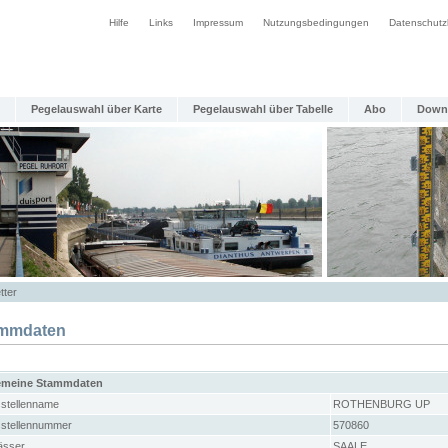
Hilfe
Links
Impressum
Nutzungsbedingungen
Datenschutz
Pegelauswahl über Karte
Pegelauswahl über Tabelle
Abo
Down
tter
mmdaten
emeine Stammdaten
stellenname
ROTHENBURG UP
stellennummer
570860
sser
SAALE