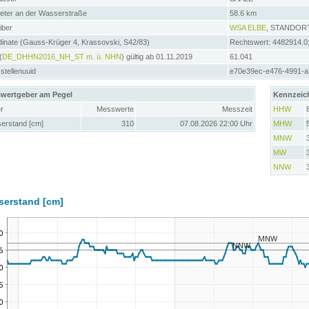
meter an der Wasserstraße
58.6 km
iber
WSA ELBE
, STANDO
inate (Gauss-Krüger 4, Krassovski, S42/83)
Rechtswert: 4482914.0
(
DE_DHHN2016_NH_ST m. ü. NHN
) gültig ab 01.11.2019
61.041
tellenuuid
e70e39ec-e476-4991-a
wertgeber am Pegel
Kennzeic
r
Messwerte
Messzeit
HHW
erstand [cm]
310
07.08.2026 22:00 Uhr
MHW
MNW
MW
NNW
serstand [cm]