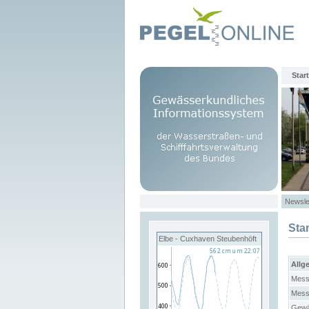
Start
Newsle
Sta
Elbe - Cuxhaven Steubenhöft
Allg
Mess
Mess
Gewä