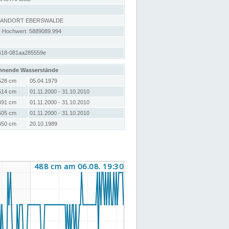
STANDORT EBERSWALDE
; Hochwert: 5889089.994
618-081aa285559e
hnende Wasserstände
528 cm
05.04.1979
514 cm
01.11.2000 - 31.10.2010
491 cm
01.11.2000 - 31.10.2010
505 cm
01.11.2000 - 31.10.2010
450 cm
20.10.1989