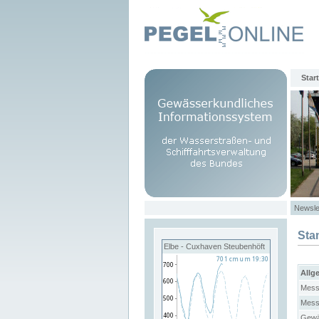
Start
Newsle
Sta
Elbe - Cuxhaven Steubenhöft
Allg
Mess
Mess
Gewä