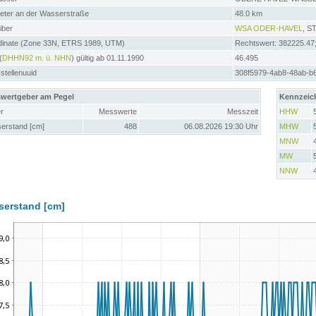
meter an der Wasserstraße
48.0 km
iber
WSA ODER-HAVEL
, 
dinate (Zone 33N, ETRS 1989, UTM)
Rechtswert: 382225.47
(
DHHN92 m. ü. NHN
) gültig ab 01.11.1990
46.495
tellenuuid
308f5979-4ab8-48ab-b
wertgeber am Pegel
Kennzeic
r
Messwerte
Messzeit
HHW
erstand [cm]
488
06.08.2026 19:30 Uhr
MHW
MNW
MW
NNW
serstand [cm]