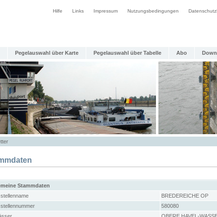
Hilfe
Links
Impressum
Nutzungsbedingungen
Datenschutz
Pegelauswahl über Karte
Pegelauswahl über Tabelle
Abo
Down
tter
mmdaten
emeine Stammdaten
stellenname
BREDEREICHE OP
stellennummer
580080
sser
OBERE HAVEL-WASS