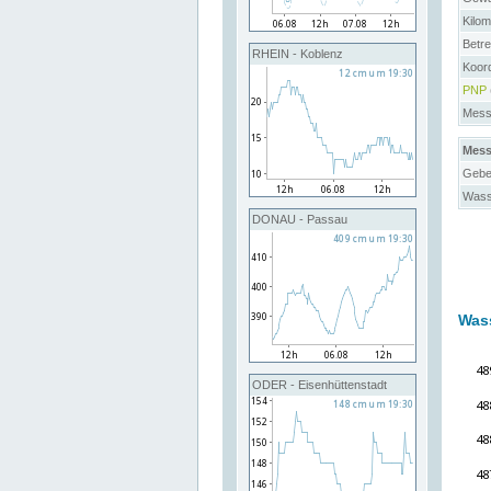
Kilo
Betre
RHEIN - Koblenz
Koor
PNP
Messs
Mess
Gebe
Wass
DONAU - Passau
Was
ODER - Eisenhüttenstadt