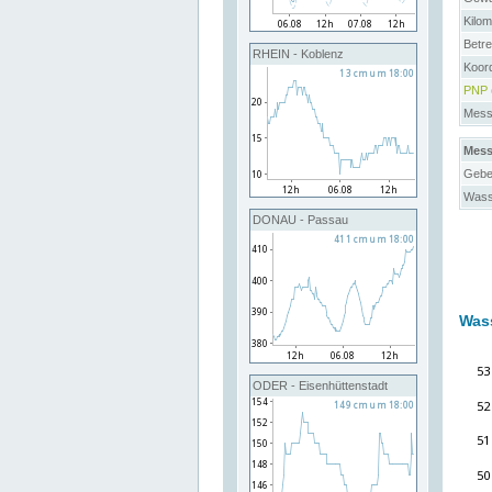
Kilo
Betre
RHEIN - Koblenz
Koor
PNP
Messs
Mess
Gebe
Wass
DONAU - Passau
Was
ODER - Eisenhüttenstadt