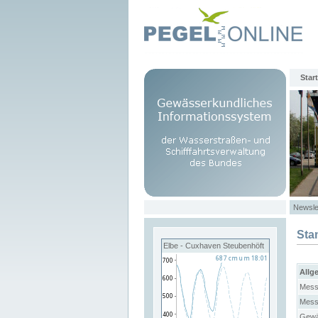
Start
Newsle
Sta
Elbe - Cuxhaven Steubenhöft
Allg
Mess
Mess
Gewä