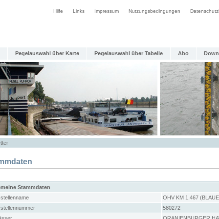
Hilfe
Links
Impressum
Nutzungsbedingungen
Datenschutz
Pegelauswahl über Karte
Pegelauswahl über Tabelle
Abo
Down
tter
mmdaten
emeine Stammdaten
stellenname
OHV KM 1.467 (BLAU
stellennummer
580272
sser
ORANIENBURGER HA