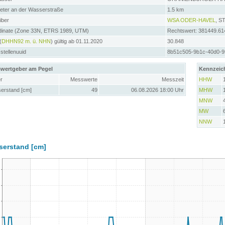
meter an der Wasserstraße
1.5 km
iber
WSA ODER-HAVEL
, 
dinate (Zone 33N, ETRS 1989, UTM)
Rechtswert: 381449.61
(
DHHN92 m. ü. NHN
) gültig ab 01.11.2020
30.848
tellenuuid
8b51c505-9b1c-40d0-9
wertgeber am Pegel
Kennzeic
r
Messwerte
Messzeit
HHW
erstand [cm]
49
06.08.2026 18:00 Uhr
MHW
MNW
MW
NNW
serstand [cm]