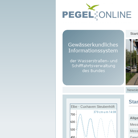
Start
Newsle
Sta
Elbe - Cuxhaven Steubenhöft
Allg
Mess
Mess
Gewä