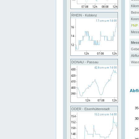
Kilo
Betre
RHEIN - Koblenz
Koord
PNP
Messs
Mess
Gebe
Abflu
Wass
DONAU - Passau
Abfl
ODER - Eisenhüttenstadt