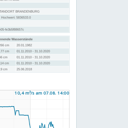
STANDORT BRANDENBURG
; Hochwert: 5836533.0
e05-fe3b5f88657c
hnende Wasserstände
266 cm
20.01.1982
177 cm
01.11.2010 - 31.10.2020
46 cm
01.11.2010 - 31.10.2020
114 cm
01.11.2010 - 31.10.2020
19 cm
25.06.2018