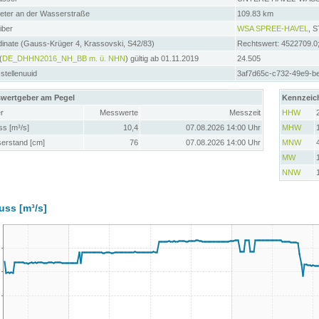
meter an der Wasserstraße
109.83 km
iber
WSA SPREE-HAVEL
, 
inate (Gauss-Krüger 4, Krassovski, S42/83)
Rechtswert: 4522709.0
(
DE_DHHN2016_NH_BB m. ü. NHN
) gültig ab 01.11.2019
24.505
tellenuuid
3af7d65c-c732-49e9-b
wertgeber am Pegel
Kennzeic
r
Messwerte
Messzeit
HHW
ss [m³/s]
10,4
07.08.2026 14:00 Uhr
MHW
erstand [cm]
76
07.08.2026 14:00 Uhr
MNW
MW
NNW
uss [m³/s]