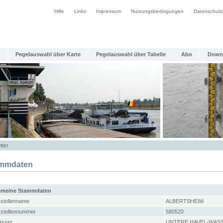
Hilfe
Links
Impressum
Nutzungsbedingungen
Datenschutz
Pegelauswahl über Karte
Pegelauswahl über Tabelle
Abo
Down
tter
mmdaten
emeine Stammdaten
stellenname
ALBERTSHEIM
stellennummer
580520
sser
UNTERE HAVEL-WAS