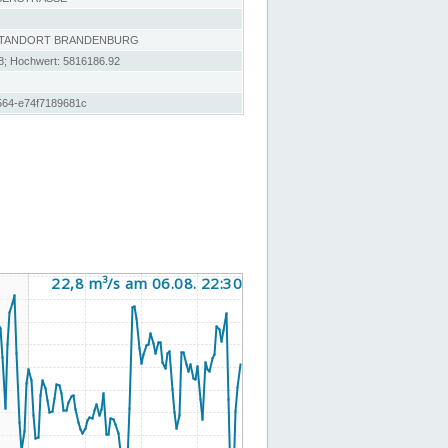
STANDORT BRANDENBURG
8; Hochwert: 5816186.92
564-e74f7189681c