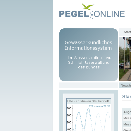
Start
Newsle
Sta
Elbe - Cuxhaven Steubenhöft
Allg
Mess
Mess
Gewä