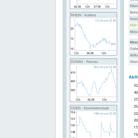
Kilo
Betre
RHEIN - Koblenz
Koord
PNP
Messs
Mess
Gebe
Abflu
Wass
DONAU - Passau
Abfl
ODER - Eisenhüttenstadt