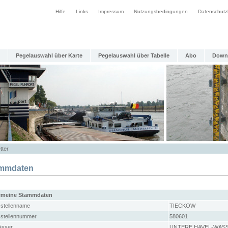
Hilfe
Links
Impressum
Nutzungsbedingungen
Datenschutz
Pegelauswahl über Karte
Pegelauswahl über Tabelle
Abo
Down
tter
mmdaten
emeine Stammdaten
stellenname
TIECKOW
stellennummer
580601
sser
UNTERE HAVEL-WAS