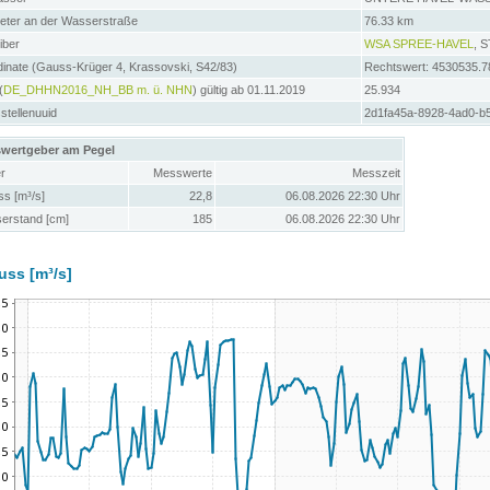
meter an der Wasserstraße
76.33 km
iber
WSA SPREE-HAVEL
, 
inate (Gauss-Krüger 4, Krassovski, S42/83)
Rechtswert: 4530535.7
(
DE_DHHN2016_NH_BB m. ü. NHN
) gültig ab 01.11.2019
25.934
tellenuuid
2d1fa45a-8928-4ad0-b
wertgeber am Pegel
r
Messwerte
Messzeit
ss [m³/s]
22,8
06.08.2026 22:30 Uhr
erstand [cm]
185
06.08.2026 22:30 Uhr
uss [m³/s]