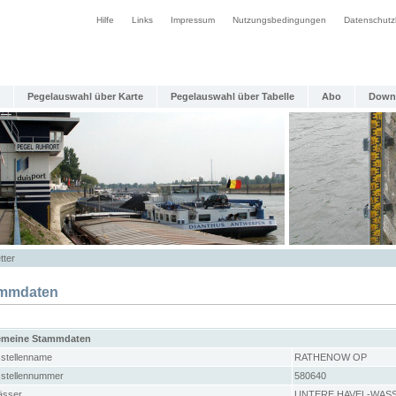
Hilfe
Links
Impressum
Nutzungsbedingungen
Datenschutz
Pegelauswahl über Karte
Pegelauswahl über Tabelle
Abo
Down
tter
mmdaten
emeine Stammdaten
stellenname
RATHENOW OP
stellennummer
580640
sser
UNTERE HAVEL-WAS