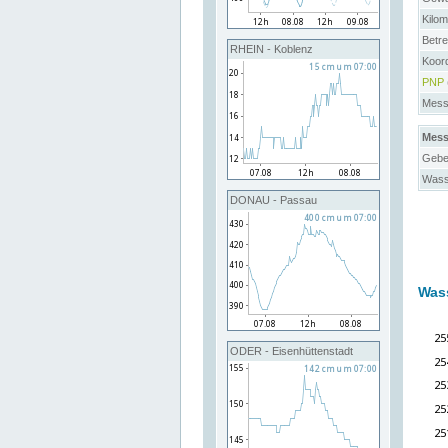
Kilo
Betre
RHEIN - Koblenz
Koord
PNP
Messs
Mess
Gebe
Wass
DONAU - Passau
Was
ODER - Eisenhüttenstadt