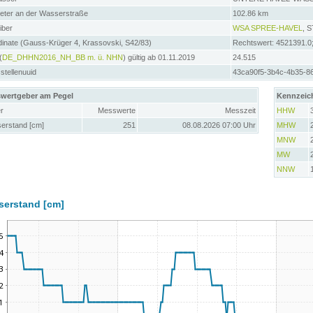
meter an der Wasserstraße
102.86 km
iber
WSA SPREE-HAVEL
, 
inate (Gauss-Krüger 4, Krassovski, S42/83)
Rechtswert: 4521391.0
(
DE_DHHN2016_NH_BB m. ü. NHN
) gültig ab 01.11.2019
24.515
tellenuuid
43ca90f5-3b4c-4b35-8
wertgeber am Pegel
Kennzeic
r
Messwerte
Messzeit
HHW
erstand [cm]
251
08.08.2026 07:00 Uhr
MHW
MNW
MW
NNW
serstand [cm]