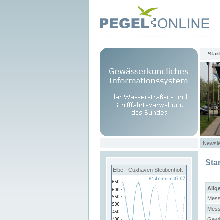
Start
Newsle
Sta
Elbe - Cuxhaven Steubenhöft
Allg
Mess
Mess
Gewä