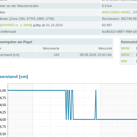
meter an der Wasserstraße
0.3 km
iber
WSA ODER-HAVEL
, 
dinate (Zone 33N, ETRS 1989, UTM)
Rechtswert: 381749.99
(
DHHN92 m. ü. NHN
) gültig ab 01.10.2010
50.997
tellenuuid
bcdfa310-d887-49bf-a
wertgeber am Pegel
Kennzeic
r
Messwerte
Messzeit
MHW
erstand [cm]
163
08.08.2026 15:00 Uhr
MNW
MW
serstand [cm]