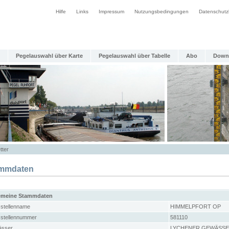
Hilfe
Links
Impressum
Nutzungsbedingungen
Datenschutz
Pegelauswahl über Karte
Pegelauswahl über Tabelle
Abo
Down
tter
mmdaten
emeine Stammdaten
stellenname
HIMMELPFORT OP
stellennummer
581110
sser
LYCHENER GEWÄSS