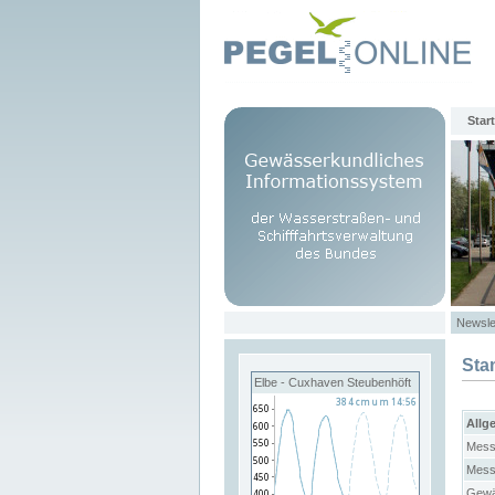
Start
Newsle
Sta
Elbe - Cuxhaven Steubenhöft
Allg
Mess
Mess
Gewä