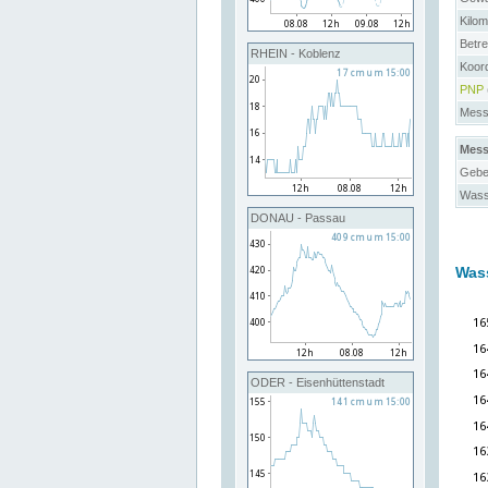
Kilo
Betre
RHEIN - Koblenz
Koor
PNP
Messs
Mess
Gebe
Wass
DONAU - Passau
Was
ODER - Eisenhüttenstadt