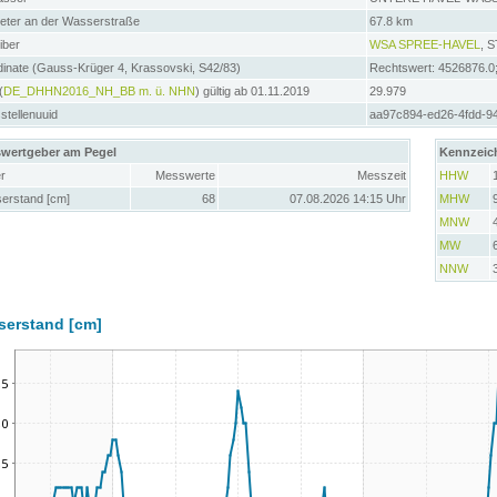
meter an der Wasserstraße
67.8 km
iber
WSA SPREE-HAVEL
, 
inate (Gauss-Krüger 4, Krassovski, S42/83)
Rechtswert: 4526876.0
(
DE_DHHN2016_NH_BB m. ü. NHN
) gültig ab 01.11.2019
29.979
tellenuuid
aa97c894-ed26-4fdd-9
wertgeber am Pegel
Kennzeic
r
Messwerte
Messzeit
HHW
erstand [cm]
68
07.08.2026 14:15 Uhr
MHW
MNW
MW
NNW
serstand [cm]