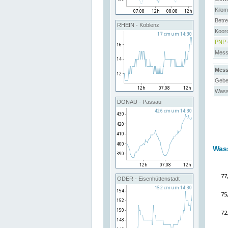
Kilo
Betre
RHEIN - Koblenz
Koord
PNP
Messs
Mess
Gebe
Wass
DONAU - Passau
Was
ODER - Eisenhüttenstadt