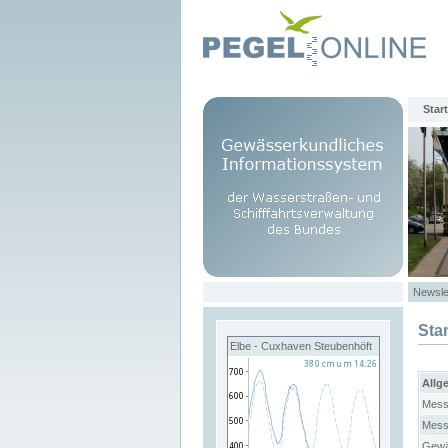
Start
Newsle
Sta
Elbe - Cuxhaven Steubenhöft
Allg
Mess
Mess
Gewä