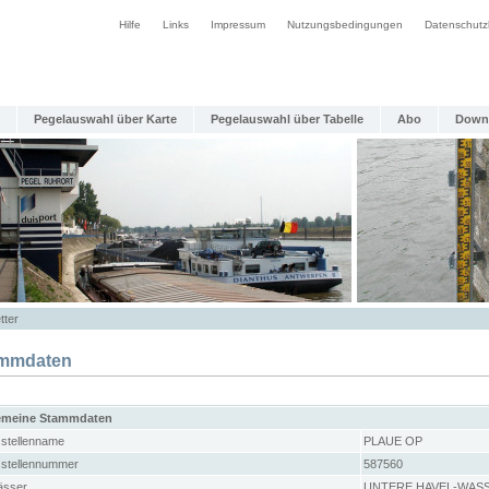
Hilfe
Links
Impressum
Nutzungsbedingungen
Datenschutz
Pegelauswahl über Karte
Pegelauswahl über Tabelle
Abo
Down
tter
mmdaten
emeine Stammdaten
stellenname
PLAUE OP
stellennummer
587560
sser
UNTERE HAVEL-WAS