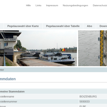
Hilfe
Links
Impressum
Nutzungsbedingungen
Datenschutz
Pegelauswahl über Karte
Pegelauswahl über Tabelle
Abo
Down
tter
mmdaten
emeine Stammdaten
stellenname
BOIZENBURG
stellennummer
5930033
sser
ELBE