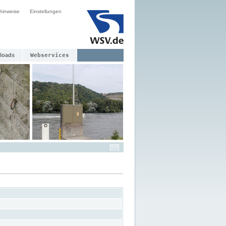
hinweise
Einstellungen
loads
Webservices