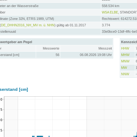
meter an der Wasserstraße
558.534 km
iber
WSA ELBE
, STANDOR
dinate (Zone 32N, ETRS 1989, UTM)
Rechtswert: 614272.51
(
DE_DHHN2016_NH_MV m. ü. NHN
) gültig ab 01.11.2017
3.774
tellenuuid
33e0bce0-13df-4ffc-be
wertgeber am Pegel
Kennzeic
r
Messwerte
Messzeit
HHW
erstand [cm]
56
06.08.2026 19:08 Uhr
MHW
MNW
MW
NNW
serstand [cm]