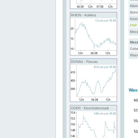
Kilo
Betre
RHEIN - Koblenz
Koor
PNP
Messs
Mess
Gebe
Wass
DONAU - Passau
Was
ODER - Eisenhüttenstadt