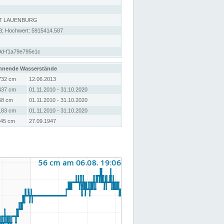
T LAUENBURG
8; Hochwert: 5915414.587
9d-f1a79e795e1c
hnende Wasserstände
732 cm
12.06.2013
437 cm
01.11.2010 - 31.10.2020
68 cm
01.11.2010 - 31.10.2020
183 cm
01.11.2010 - 31.10.2020
-45 cm
27.09.1947