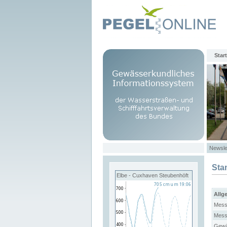
Start
Newsle
Sta
Elbe - Cuxhaven Steubenhöft
Allg
Mess
Mess
Gewä