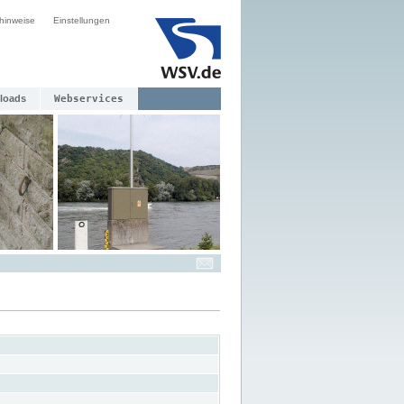
hinweise
Einstellungen
loads
Webservices