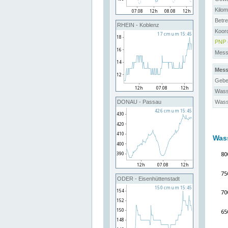
Kilo
Betre
RHEIN - Koblenz
Koor
PNP
Messs
Mess
Gebe
Wass
Wass
DONAU - Passau
Was
ODER - Eisenhüttenstadt