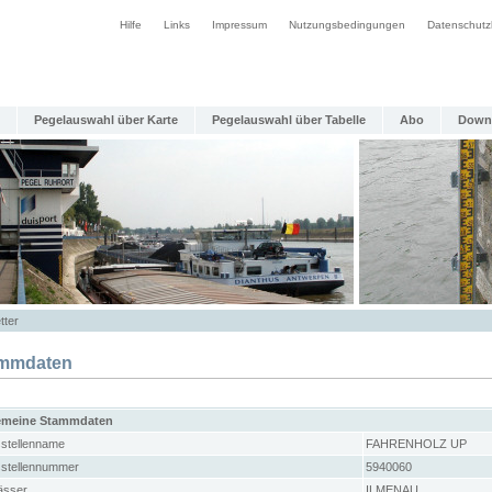
Hilfe
Links
Impressum
Nutzungsbedingungen
Datenschutz
Pegelauswahl über Karte
Pegelauswahl über Tabelle
Abo
Down
tter
mmdaten
emeine Stammdaten
stellenname
FAHRENHOLZ UP
stellennummer
5940060
sser
ILMENAU