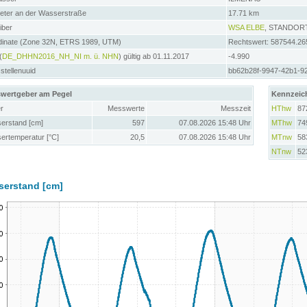
meter an der Wasserstraße
17.71 km
iber
WSA ELBE
, STANDOR
dinate (Zone 32N, ETRS 1989, UTM)
Rechtswert: 587544.26
(
DE_DHHN2016_NH_NI m. ü. NHN
) gültig ab 01.11.2017
-4.990
tellenuuid
bb62b28f-9947-42b1-9
wertgeber am Pegel
Kennzeic
r
Messwerte
Messzeit
HThw
87
erstand [cm]
597
07.08.2026 15:48 Uhr
MThw
74
ertemperatur [°C]
20,5
07.08.2026 15:48 Uhr
MTnw
58
NTnw
52
serstand [cm]