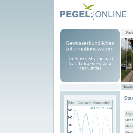
Start
Newsle
Sta
Elbe - Cuxhaven Steubenhöft
Allg
Mess
Mess
Gewä