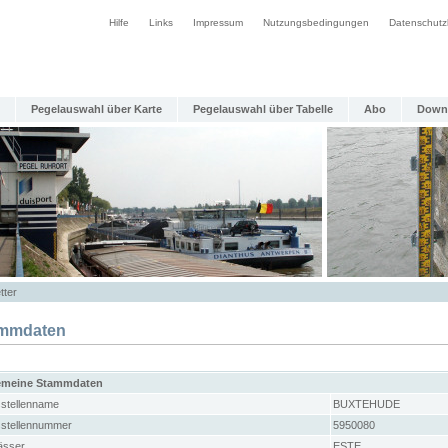
Hilfe
Links
Impressum
Nutzungsbedingungen
Datenschutz
Pegelauswahl über Karte
Pegelauswahl über Tabelle
Abo
Down
tter
mmdaten
emeine Stammdaten
stellenname
BUXTEHUDE
stellennummer
5950080
sser
ESTE