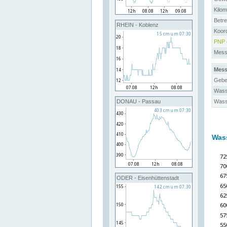
Kilo
Betre
RHEIN - Koblenz
Koor
PNP
Messs
Mess
Gebe
Wass
Wass
DONAU - Passau
Was
ODER - Eisenhüttenstadt