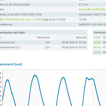
meter an der Wasserstraße
0.71 km
iber
WSA ELBE-NORDSEE
dinate (Zone 32N, ETRS 1989, UTM)
Rechtswert: 546677.34
(
DE_DHHN2016_NH_NI m. ü. NHN
) gültig ab 01.11.2019
-5.035
tellenuuid
8a08c920-c911-43e5-9
wertgeber am Pegel
Kennzeic
r
Messwerte
Messzeit
HThw
75
erstand [cm]
474
08.08.2026 07:30 Uhr
MThw
69
ertemperatur [°C]
15,9
08.08.2026 07:30 Uhr
MTnw
47
NTnw
43
serstand [cm]