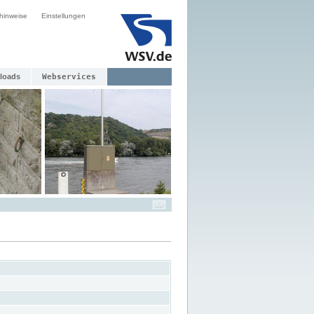
hinweise
Einstellungen
loads
Webservices