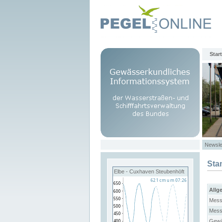
Start
Newsle
Sta
Elbe - Cuxhaven Steubenhöft
Allg
Mess
Mess
Gewä